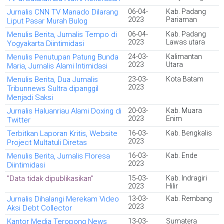
Jurnalis CNN TV Manado Dilarang
06-04-
Kab. Padang
2023
Pariaman
Liput Pasar Murah Bulog
Menulis Berita, Jurnalis Tempo di
06-04-
Kab. Padang
2023
Lawas utara
Yogyakarta Diintimidasi
Menulis Penutupan Patung Bunda
24-03-
Kalimantan
2023
Utara
Maria, Jurnalis Alami Intimidasi
Menulis Berita, Dua Jurnalis
23-03-
Kota Batam
2023
Tribunnews Sultra dipanggil
Menjadi Saksi
Jurnalis Haluanriau Alami Doxing di
20-03-
Kab. Muara
2023
Enim
Twitter
Terbitkan Laporan Kritis, Website
16-03-
Kab. Bengkalis
2023
Project Multatuli Diretas
Menulis Berita, Jurnalis Floresa
16-03-
Kab. Ende
2023
Diintimidasi
"Data tidak dipublikasikan"
15-03-
Kab. Indragiri
2023
Hilir
Jurnalis Dihalangi Merekam Video
13-03-
Kab. Rembang
2023
Aksi Debt Collector
Kantor Media Teropong News
13-03-
Sumatera