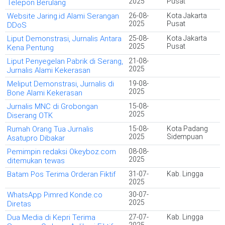
2025
Pusat
Telepon Berulang
Website Jaring.id Alami Serangan
26-08-
Kota Jakarta
2025
Pusat
DDoS
Liput Demonstrasi, Jurnalis Antara
25-08-
Kota Jakarta
2025
Pusat
Kena Pentung
Liput Penyegelan Pabrik di Serang,
21-08-
2025
Jurnalis Alami Kekerasan
Meliput Demonstrasi, Jurnalis di
19-08-
2025
Bone Alami Kekerasan
Jurnalis MNC di Grobongan
15-08-
2025
Diserang OTK
Rumah Orang Tua Jurnalis
15-08-
Kota Padang
2025
Sidempuan
Asatupro Dibakar
Pemimpin redaksi Okeyboz.com
08-08-
2025
ditemukan tewas
Batam Pos Terima Orderan Fiktif
31-07-
Kab. Lingga
2025
WhatsApp Pimred Konde.co
30-07-
2025
Diretas
Dua Media di Kepri Terima
27-07-
Kab. Lingga