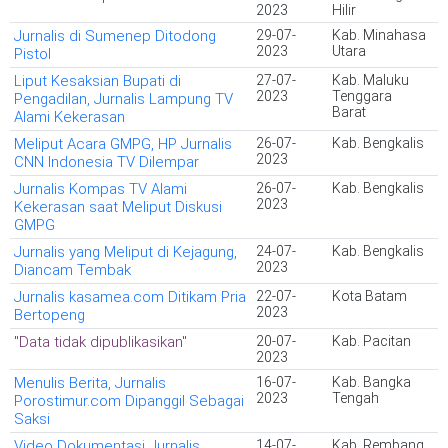
2023
Hilir
Jurnalis di Sumenep Ditodong
29-07-
Kab. Minahasa
2023
Utara
Pistol
Liput Kesaksian Bupati di
27-07-
Kab. Maluku
2023
Tenggara
Pengadilan, Jurnalis Lampung TV
Barat
Alami Kekerasan
Meliput Acara GMPG, HP Jurnalis
26-07-
Kab. Bengkalis
2023
CNN Indonesia TV Dilempar
Jurnalis Kompas TV Alami
26-07-
Kab. Bengkalis
2023
Kekerasan saat Meliput Diskusi
GMPG
Jurnalis yang Meliput di Kejagung,
24-07-
Kab. Bengkalis
2023
Diancam Tembak
Jurnalis kasamea.com Ditikam Pria
22-07-
Kota Batam
2023
Bertopeng
"Data tidak dipublikasikan"
20-07-
Kab. Pacitan
2023
Menulis Berita, Jurnalis
16-07-
Kab. Bangka
2023
Tengah
Porostimur.com Dipanggil Sebagai
Saksi
Video Dokumentasi Jurnalis
14-07-
Kab. Rembang