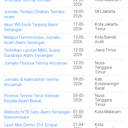
NTBSatu Terima Somasi
2026
Jurnalis Tempo Ditahan Tentara
18-05-
DKI Jakarta
2026
Israel
Akun WA Erick Tanjung Alami
17-05-
Kota Jakarta
2026
Timur
Serangan
Meliput Demonstrasi, Jurnalis
13-05-
Kota Banda
2026
Aceh
Aceh Alami Serangan
Terbitkan Liputan MBG, Suara
12-05-
Jawa Timur
2026
Surabaya Alami Serangan
Jurnalis Floresa Terima Ancaman
12-05-
Nusa
2026
Tenggara
Timur
Jurnalis di Kalimantan terima
09-05-
Kab.
2026
Kotawaringin
Ancaman
Barat
Floresa Terima Teror Kiriman
05-05-
Nusa
2026
Tenggara
Kepala Ayam Busuk
Timur
Website NTB Satu Alami Serangan
01-05-
Kota Mataram
2026
Ransomware
Liput Aksi Demo 214, Empat
21-04-
Kota