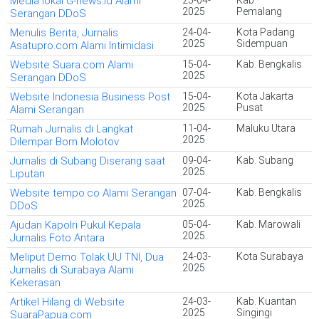
Media lokal G-news.id Alami
25-04-
Kab.
2025
Pemalang
Serangan DDoS
Menulis Berita, Jurnalis
24-04-
Kota Padang
2025
Sidempuan
Asatupro.com Alami Intimidasi
Website Suara.com Alami
15-04-
Kab. Bengkalis
2025
Serangan DDoS
Website Indonesia Business Post
15-04-
Kota Jakarta
2025
Pusat
Alami Serangan
Rumah Jurnalis di Langkat
11-04-
Maluku Utara
2025
Dilempar Bom Molotov
Jurnalis di Subang Diserang saat
09-04-
Kab. Subang
2025
Liputan
Website tempo.co Alami Serangan
07-04-
Kab. Bengkalis
2025
DDoS
Ajudan Kapolri Pukul Kepala
05-04-
Kab. Marowali
2025
Jurnalis Foto Antara
Meliput Demo Tolak UU TNI, Dua
24-03-
Kota Surabaya
2025
Jurnalis di Surabaya Alami
Kekerasan
Artikel Hilang di Website
24-03-
Kab. Kuantan
2025
Singingi
SuaraPapua.com