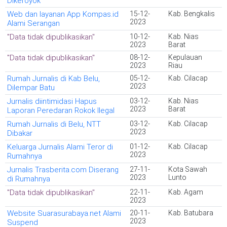
Dikeroyok
Web dan layanan App Kompas.id
15-12-
Kab. Bengkalis
2023
Alami Serangan
"Data tidak dipublikasikan"
10-12-
Kab. Nias
2023
Barat
"Data tidak dipublikasikan"
08-12-
Kepulauan
2023
Riau
Rumah Jurnalis di Kab Belu,
05-12-
Kab. Cilacap
2023
Dilempar Batu
Jurnalis diintimidasi Hapus
03-12-
Kab. Nias
2023
Barat
Laporan Peredaran Rokok Ilegal
Rumah Jurnalis di Belu, NTT
03-12-
Kab. Cilacap
2023
Dibakar
Keluarga Jurnalis Alami Teror di
01-12-
Kab. Cilacap
2023
Rumahnya
Jurnalis Trasberita.com Diserang
27-11-
Kota Sawah
2023
Lunto
di Rumahnya
"Data tidak dipublikasikan"
22-11-
Kab. Agam
2023
Website Suarasurabaya.net Alami
20-11-
Kab. Batubara
2023
Suspend