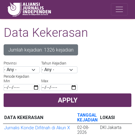
Skip to main content
Safety Corner
Data Kekerasan
Jumlah kejadian: 1326 kejadian
Provinsi
Tahun Kejadian
Periode Kejadian
Min
Max
APPLY
TANGGAL
DATA KEKERASAN
LOKASI
KEJADIAN
Jurnalis Konde Difitnah di Akun X
02-08-
DKI Jakarta
2026