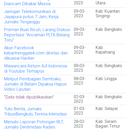
2023
Utara
Diancam Dibakar Massa
Jaringan Telekomunikasi di
09-03-
Kab. Kuantan
2023
Singingi
Jayapura putus 7 Jam, Kerja
Jurnalis Terganggu
Preman Buat Ricuh, Larang Diskusi
09-03-
Kab. Bengkalis
2023
Reportase "Ancaman PLTA Batang
Toru"
Akun Facebook
09-03-
Kab.
2023
Kepahiang
kabartrenggalek.com diretas dan
dikuasai Hacker
Wawancara Ketum AJI Indonesia
08-03-
Kab. Bengkalis
2023
di Youtube Terhapus
Meliput Pembagian Sembako,
08-03-
Kab. Lingga
2023
Jurnalis di Batam Dipaksa Hapus
Video Liputan
"Data tidak dipublikasikan"
02-03-
Kab. Bengkalis
2023
Tulis Berita, Jurnalis
01-03-
Kab. Selayar
2023
TribunBengkulu Terima Intimidasi
Menulis Laporan Potongan BLT,
28-02-
Kab. Seram
2023
Bagian Timur
Jurnalis Diintimidasi Kades