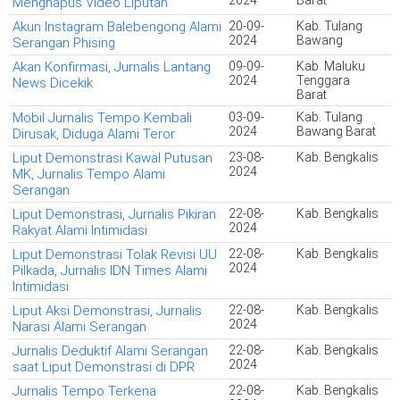
2024
Barat
Menghapus Video Liputan
Akun Instagram Balebengong Alami
20-09-
Kab. Tulang
2024
Bawang
Serangan Phising
Akan Konfirmasi, Jurnalis Lantang
09-09-
Kab. Maluku
2024
Tenggara
News Dicekik
Barat
Mobil Jurnalis Tempo Kembali
03-09-
Kab. Tulang
2024
Bawang Barat
Dirusak, Diduga Alami Teror
Liput Demonstrasi Kawal Putusan
23-08-
Kab. Bengkalis
2024
MK, Jurnalis Tempo Alami
Serangan
Liput Demonstrasi, Jurnalis Pikiran
22-08-
Kab. Bengkalis
2024
Rakyat Alami Intimidasi
Liput Demonstrasi Tolak Revisi UU
22-08-
Kab. Bengkalis
2024
Pilkada, Jurnalis IDN Times Alami
Intimidasi
Liput Aksi Demonstrasi, Jurnalis
22-08-
Kab. Bengkalis
2024
Narasi Alami Serangan
Jurnalis Deduktif Alami Serangan
22-08-
Kab. Bengkalis
2024
saat Liput Demonstrasi di DPR
Jurnalis Tempo Terkena
22-08-
Kab. Bengkalis