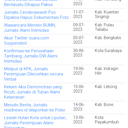
2023
Beritasatu Dihapus Paksa
Jurnalis Cenderawasih Pos
11-07-
Kab. Kuantan
2023
Singingi
Dipaksa Hapus Dokumentasi Foto
Wawancara Menteri BUMN,
09-07-
Kab. Pulau
2023
Taliabu
Jurnalis Alami Intimidasi
Akun Twitter suara.com
05-07-
Kab. Bengkalis
2023
Suspended
Konfirmasi ke Perusahaan
30-06-
Kota Surabaya
2023
Tambang, Jurnalis DW Alami
Intimidasi
Meliput di KPK, Jurnalis
19-06-
Kab. Indragiri
2023
Hilir
Perempuan Dilecehkan secara
Verbal
Rekam Aksi Demonstrasi yang
15-06-
Kab. Lebong
2023
Ricuh, Jurnalis di Tuban Alami
Kekerasan
Menulis Berita, Jurnalis
14-06-
Kab. Bone
2023
readnews.id dilaporkan ke Polisi
Lewati Hutan Kota untuk Liputan,
13-06-
Kota
2023
Payakumbuh
Jurnalis Perempuan Alami