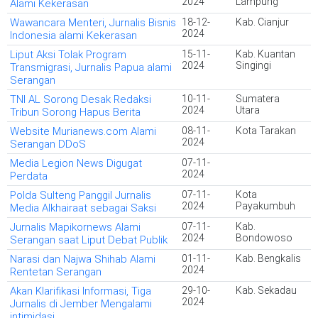
2024
Lampung
Alami Kekerasan
Wawancara Menteri, Jurnalis Bisnis
18-12-
Kab. Cianjur
2024
Indonesia alami Kekerasan
Liput Aksi Tolak Program
15-11-
Kab. Kuantan
2024
Singingi
Transmigrasi, Jurnalis Papua alami
Serangan
TNI AL Sorong Desak Redaksi
10-11-
Sumatera
2024
Utara
Tribun Sorong Hapus Berita
Website Murianews.com Alami
08-11-
Kota Tarakan
2024
Serangan DDoS
Media Legion News Digugat
07-11-
2024
Perdata
Polda Sulteng Panggil Jurnalis
07-11-
Kota
2024
Payakumbuh
Media Alkhairaat sebagai Saksi
Jurnalis Mapikornews Alami
07-11-
Kab.
2024
Bondowoso
Serangan saat Liput Debat Publik
Narasi dan Najwa Shihab Alami
01-11-
Kab. Bengkalis
2024
Rentetan Serangan
Akan Klarifikasi Informasi, Tiga
29-10-
Kab. Sekadau
2024
Jurnalis di Jember Mengalami
intimidasi