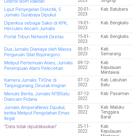
2023
Singingi
Diteror Bom Rakitan
Liput Penyegelan Diskotik, 5
20-01-
Kab. Batubara
2023
Jurnalis Surabaya Dipukul
Diperiksa sebagai Saksi di KPK,
19-01-
Kab. Bengkalis
2023
Hercules Ancam Jurnalis
Portal Tribun Network Diretas
15-01-
Kab. Bengkalis
2023
Dua Jurnalis Dianiaya oleh Massa
05-01-
Kab.
2023
Semarang
Perguruan Silat Bojonegoro
Meliput Pertemuan Anies, Jurnalis
09-12-
Kab.
2022
Kepulauan
Perempuan Alami Pelecehan
Mentawai
Kamera Jurnalis TVOne di
07-12-
Kab. Labuhan
2022
Batu
Tanjungpinang, Dirusak Imigran
Menulis Berita, Jurnalis NTBSatu
07-12-
Kab. Pasaman
2022
Diancam Pidana
Jurnalis AmperaNews Dipukul,
05-12-
Kab. Maluku
2022
Tenggara
ketika Meliput Pengolahan Emas
Barat
Ilegal
"Data tidak dipublikasikan"
25-11-
Kab.
2022
Kepulauan