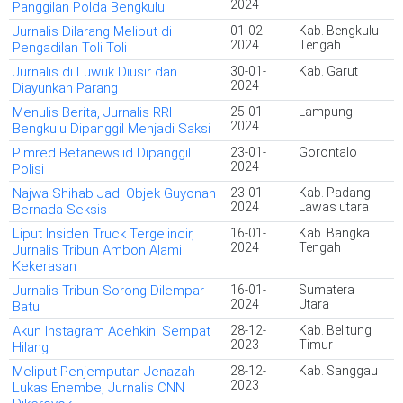
2024
Panggilan Polda Bengkulu
Jurnalis Dilarang Meliput di
01-02-
Kab. Bengkulu
2024
Tengah
Pengadilan Toli Toli
Jurnalis di Luwuk Diusir dan
30-01-
Kab. Garut
2024
Diayunkan Parang
Menulis Berita, Jurnalis RRI
25-01-
Lampung
2024
Bengkulu Dipanggil Menjadi Saksi
Pimred Betanews.id Dipanggil
23-01-
Gorontalo
2024
Polisi
Najwa Shihab Jadi Objek Guyonan
23-01-
Kab. Padang
2024
Lawas utara
Bernada Seksis
Liput Insiden Truck Tergelincir,
16-01-
Kab. Bangka
2024
Tengah
Jurnalis Tribun Ambon Alami
Kekerasan
Jurnalis Tribun Sorong Dilempar
16-01-
Sumatera
2024
Utara
Batu
Akun Instagram Acehkini Sempat
28-12-
Kab. Belitung
2023
Timur
Hilang
Meliput Penjemputan Jenazah
28-12-
Kab. Sanggau
2023
Lukas Enembe, Jurnalis CNN