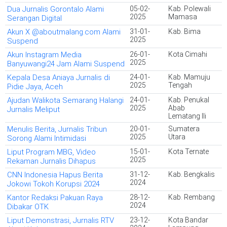
Dua Jurnalis Gorontalo Alami
05-02-
Kab. Polewali
2025
Mamasa
Serangan Digital
Akun X @aboutmalang.com Alami
31-01-
Kab. Bima
2025
Suspend
Akun Instagram Media
26-01-
Kota Cimahi
2025
Banyuwangi24 Jam Alami Suspend
Kepala Desa Aniaya Jurnalis di
24-01-
Kab. Mamuju
2025
Tengah
Pidie Jaya, Aceh
Ajudan Walikota Semarang Halangi
24-01-
Kab. Penukal
2025
Abab
Jurnalis Meliput
Lematang Ili
Menulis Berita, Jurnalis Tribun
20-01-
Sumatera
2025
Utara
Sorong Alami Intimidasi
Liput Program MBG, Video
15-01-
Kota Ternate
2025
Rekaman Jurnalis Dihapus
CNN Indonesia Hapus Berita
31-12-
Kab. Bengkalis
2024
Jokowi Tokoh Korupsi 2024
Kantor Redaksi Pakuan Raya
28-12-
Kab. Rembang
2024
Dibakar OTK
Liput Demonstrasi, Jurnalis RTV
23-12-
Kota Bandar