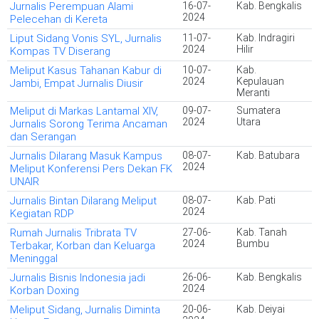
Jurnalis Perempuan Alami
16-07-
Kab. Bengkalis
2024
Pelecehan di Kereta
Liput Sidang Vonis SYL, Jurnalis
11-07-
Kab. Indragiri
2024
Hilir
Kompas TV Diserang
Meliput Kasus Tahanan Kabur di
10-07-
Kab.
2024
Kepulauan
Jambi, Empat Jurnalis Diusir
Meranti
Meliput di Markas Lantamal XIV,
09-07-
Sumatera
2024
Utara
Jurnalis Sorong Terima Ancaman
dan Serangan
Jurnalis Dilarang Masuk Kampus
08-07-
Kab. Batubara
2024
Meliput Konferensi Pers Dekan FK
UNAIR
Jurnalis Bintan Dilarang Meliput
08-07-
Kab. Pati
2024
Kegiatan RDP
Rumah Jurnalis Tribrata TV
27-06-
Kab. Tanah
2024
Bumbu
Terbakar, Korban dan Keluarga
Meninggal
Jurnalis Bisnis Indonesia jadi
26-06-
Kab. Bengkalis
2024
Korban Doxing
Meliput Sidang, Jurnalis Diminta
20-06-
Kab. Deiyai