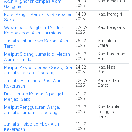
Akun X @hariankompas Alami
14-03-
Kab. Bengkalis
2025
Gangguan
Polisi Panggil Penyiar KBR sebagai
14-03-
Kab. Indragiri
2025
Hilir
Saksi
Wawancara Panglima TNI, Jurnalis
27-02-
Kab. Bengkalis
2025
Kompas.com Alami Intimidasi
Jurnalis Tribunnews Sorong Alami
26-02-
Sumatera
2025
Utara
Teror
Meliput Sidang, Jurnalis di Medan
25-02-
Kab. Pasaman
2025
Barat
Alami Intimidasi
Meliput Aksi #IndonesiaGelap, Dua
24-02-
Kab. Nias
2025
Barat
Jurnalis Ternate Diserang
Jurnalis Halmahera Post Alami
22-02-
Kalimantan
2025
Barat
Kekerasan
Dua Jurnalis Kendari Dipanggil
21-02-
2025
Menjadi Saksi
Meliput Penggusuran Warga,
12-02-
Kab. Maluku
2025
Tenggara
Jurnalis Lampung Diserang
Barat
Jurnalis Inside Lombok Alami
11-02-
2025
Kekerasan