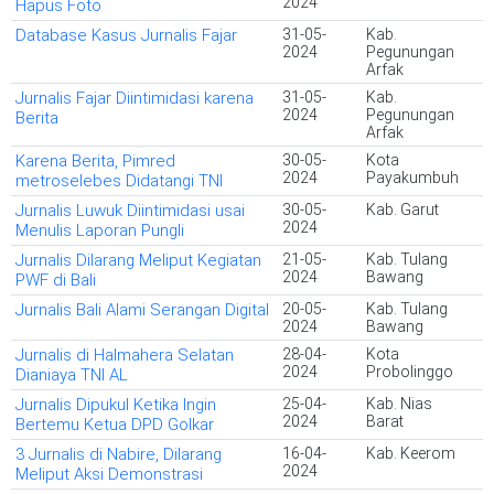
2024
Hapus Foto
Database Kasus Jurnalis Fajar
31-05-
Kab.
2024
Pegunungan
Arfak
Jurnalis Fajar Diintimidasi karena
31-05-
Kab.
2024
Pegunungan
Berita
Arfak
Karena Berita, Pimred
30-05-
Kota
2024
Payakumbuh
metroselebes Didatangi TNI
Jurnalis Luwuk Diintimidasi usai
30-05-
Kab. Garut
2024
Menulis Laporan Pungli
Jurnalis Dilarang Meliput Kegiatan
21-05-
Kab. Tulang
2024
Bawang
PWF di Bali
Jurnalis Bali Alami Serangan Digital
20-05-
Kab. Tulang
2024
Bawang
Jurnalis di Halmahera Selatan
28-04-
Kota
2024
Probolinggo
Dianiaya TNI AL
Jurnalis Dipukul Ketika Ingin
25-04-
Kab. Nias
2024
Barat
Bertemu Ketua DPD Golkar
3 Jurnalis di Nabire, Dilarang
16-04-
Kab. Keerom
2024
Meliput Aksi Demonstrasi