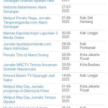
2025
Serangan Orderan Aplikasi Fiktif
Website Batamnews Alami
27-07-
2025
Serangan
Meliput Perahu Naga, Jurnalis
01-06-
Kab. Deli
2025
Serdang
Tangerangpedia.com Alami
Serangan
Mantan Kapolda Kepri Laporkan 3
30-05-
Kab. Lingga
2025
Media Online
Jurnalis liputanpontianak.com
28-05-
Kab.
2025
Pontianak
Alami Intimidasi
Penulis Tirto.id Alami Doxing
20-05-
Kota Jakarta
2025
Pusat
Jurnalis MNCTV Terima Ancaman
20-05-
Kota Baubau
2025
Setelah Wawancara
Pimred Batam TV Dipanggil Jadi
14-05-
Kab. Lingga
2025
Saksi
Meliput May Day, Jurnalis
01-05-
Kota Jakarta
2025
Pusat
progresip.id Dikeroyok Polisi
Meliput May Day, Jurnalis Tempo
01-05-
2025
Dipukul