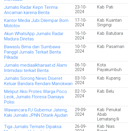
Jurnalis Radar Kepri Terima
23-10-
Kab. Pati
2024
Ancaman karena Berita
Kantor Media Jubi Dilempar Bom
17-10-
Kab. Kuantan
2024
Singingi
Molotov
Akun WhatsApp Jurnalis Radar
16-10-
Kab. Batubara
2024
Madura Diretas
Bawaslu Bima dan Sumbawa
10-10-
Kab. Pasaman
2024
Panggil Jurnalis Terkait Berita
Pilkada
Jurnalis mediaalkhairaat.id Alami
06-10-
Kota
2024
Payakumbuh
Intimidasi terkait Berita
Jurnalis Sorong News Diseret
03-10-
Kab. Kupang
2024
Keluar Bandara Rendani Manokwari
Meliput Aksi Protes Warga Poco
02-10-
Kab. Belu
2024
Leok, Jurnalis Floresa Dianiaya
Polisi
Wawancara PJ Gubernur Jateng,
29-09-
Kab. Penukal
2024
Abab
Kaki Jurnalis JPNN Ditarik Ajudan
Lematang Ili
Tiga Jurnalis Ternate Dipaksa
26-09-
Kab. Nias