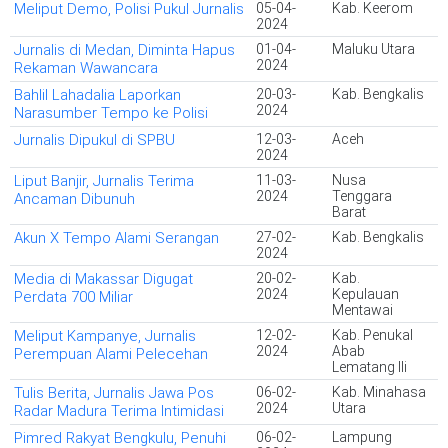
Meliput Demo, Polisi Pukul Jurnalis
05-04-
Kab. Keerom
2024
Jurnalis di Medan, Diminta Hapus
01-04-
Maluku Utara
2024
Rekaman Wawancara
Bahlil Lahadalia Laporkan
20-03-
Kab. Bengkalis
2024
Narasumber Tempo ke Polisi
Jurnalis Dipukul di SPBU
12-03-
Aceh
2024
Liput Banjir, Jurnalis Terima
11-03-
Nusa
2024
Tenggara
Ancaman Dibunuh
Barat
Akun X Tempo Alami Serangan
27-02-
Kab. Bengkalis
2024
Media di Makassar Digugat
20-02-
Kab.
2024
Kepulauan
Perdata 700 Miliar
Mentawai
Meliput Kampanye, Jurnalis
12-02-
Kab. Penukal
2024
Abab
Perempuan Alami Pelecehan
Lematang Ili
Tulis Berita, Jurnalis Jawa Pos
06-02-
Kab. Minahasa
2024
Utara
Radar Madura Terima Intimidasi
Pimred Rakyat Bengkulu, Penuhi
06-02-
Lampung