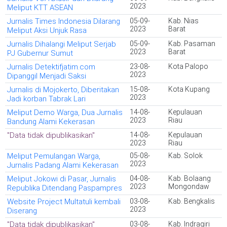
2023
Meliput KTT ASEAN
Jurnalis Times Indonesia Dilarang
05-09-
Kab. Nias
2023
Barat
Meliput Aksi Unjuk Rasa
Jurnalis Dihalangi Meliput Serjab
05-09-
Kab. Pasaman
2023
Barat
PJ Gubernur Sumut
Jurnalis Detektifjatim.com
23-08-
Kota Palopo
2023
Dipanggil Menjadi Saksi
Jurnalis di Mojokerto, Diberitakan
15-08-
Kota Kupang
2023
Jadi korban Tabrak Lari
Meliput Demo Warga, Dua Jurnalis
14-08-
Kepulauan
2023
Riau
Bandung Alami Kekerasan
"Data tidak dipublikasikan"
14-08-
Kepulauan
2023
Riau
Meliput Pemulangan Warga,
05-08-
Kab. Solok
2023
Jurnalis Padang Alami Kekerasan
Meliput Jokowi di Pasar, Jurnalis
04-08-
Kab. Bolaang
2023
Mongondaw
Republika Ditendang Paspampres
Website Project Multatuli kembali
03-08-
Kab. Bengkalis
2023
Diserang
"Data tidak dipublikasikan"
03-08-
Kab. Indragiri