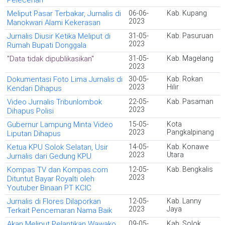
Pelecehan
Meliput Pasar Terbakar, Jurnalis di
06-06-
Kab. Kupang
2023
Manokwari Alami Kekerasan
Jurnalis Diusir Ketika Meliput di
31-05-
Kab. Pasuruan
2023
Rumah Bupati Donggala
"Data tidak dipublikasikan"
31-05-
Kab. Magelang
2023
Dokumentasi Foto Lima Jurnalis di
30-05-
Kab. Rokan
2023
Hilir
Kendari Dihapus
Video Jurnalis Tribunlombok
22-05-
Kab. Pasaman
2023
Dihapus Polisi
Gubernur Lampung Minta Video
15-05-
Kota
2023
Pangkalpinang
Liputan Dihapus
Ketua KPU Solok Selatan, Usir
14-05-
Kab. Konawe
2023
Utara
Jurnalis dari Gedung KPU
Kompas TV dan Kompas.com
12-05-
Kab. Bengkalis
2023
Dituntut Bayar Royalti oleh
Youtuber Binaan PT KCIC
Jurnalis di Flores Dilaporkan
12-05-
Kab. Lanny
2023
Jaya
Terkait Pencemaran Nama Baik
Akan Meliput Pelantikan Wawako
09-05-
Kab. Solok