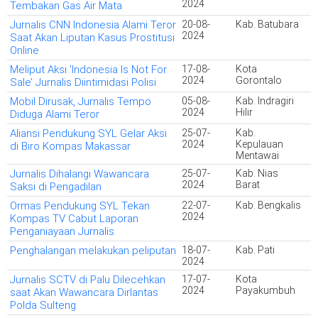
2024
Tembakan Gas Air Mata
Jurnalis CNN Indonesia Alami Teror
20-08-
Kab. Batubara
2024
Saat Akan Liputan Kasus Prostitusi
Online
Meliput Aksi 'Indonesia Is Not For
17-08-
Kota
2024
Gorontalo
Sale’ Jurnalis Diintimidasi Polisi
Mobil Dirusak, Jurnalis Tempo
05-08-
Kab. Indragiri
2024
Hilir
Diduga Alami Teror
Aliansi Pendukung SYL Gelar Aksi
25-07-
Kab.
2024
Kepulauan
di Biro Kompas Makassar
Mentawai
Jurnalis Dihalangi Wawancara
25-07-
Kab. Nias
2024
Barat
Saksi di Pengadilan
Ormas Pendukung SYL Tekan
22-07-
Kab. Bengkalis
2024
Kompas TV Cabut Laporan
Penganiayaan Jurnalis
Penghalangan melakukan peliputan
18-07-
Kab. Pati
2024
Jurnalis SCTV di Palu Dilecehkan
17-07-
Kota
2024
Payakumbuh
saat Akan Wawancara Dirlantas
Polda Sulteng