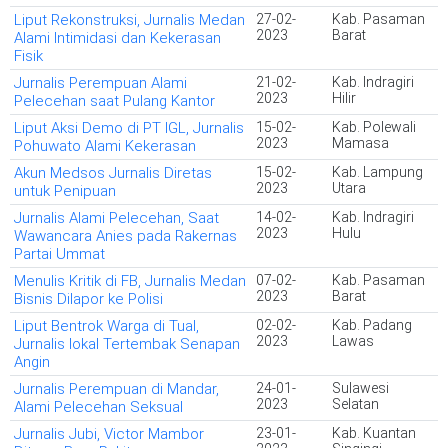
Liput Rekonstruksi, Jurnalis Medan
27-02-
Kab. Pasaman
2023
Barat
Alami Intimidasi dan Kekerasan
Fisik
Jurnalis Perempuan Alami
21-02-
Kab. Indragiri
2023
Hilir
Pelecehan saat Pulang Kantor
Liput Aksi Demo di PT IGL, Jurnalis
15-02-
Kab. Polewali
2023
Mamasa
Pohuwato Alami Kekerasan
Akun Medsos Jurnalis Diretas
15-02-
Kab. Lampung
2023
Utara
untuk Penipuan
Jurnalis Alami Pelecehan, Saat
14-02-
Kab. Indragiri
2023
Hulu
Wawancara Anies pada Rakernas
Partai Ummat
Menulis Kritik di FB, Jurnalis Medan
07-02-
Kab. Pasaman
2023
Barat
Bisnis Dilapor ke Polisi
Liput Bentrok Warga di Tual,
02-02-
Kab. Padang
2023
Lawas
Jurnalis lokal Tertembak Senapan
Angin
Jurnalis Perempuan di Mandar,
24-01-
Sulawesi
2023
Selatan
Alami Pelecehan Seksual
Jurnalis Jubi, Victor Mambor
23-01-
Kab. Kuantan