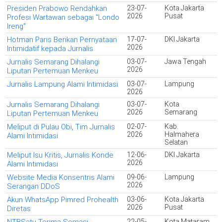
Presiden Prabowo Rendahkan
23-07-
Kota Jakarta
2026
Pusat
Profesi Wartawan sebagai "Londo
Ireng"
Hotman Paris Berikan Pernyataan
17-07-
DKI Jakarta
2026
Intimidatif kepada Jurnalis
Jurnalis Semarang Dihalangi
03-07-
Jawa Tengah
2026
Liputan Pertemuan Menkeu
Jurnalis Lampung Alami Intimidasi
03-07-
Lampung
2026
Jurnalis Semarang Dihalangi
03-07-
Kota
2026
Semarang
Liputan Pertemuan Menkeu
Meliput di Pulau Obi, Tim Jurnalis
02-07-
Kab.
2026
Halmahera
Alami Intimidasi
Selatan
Meliput Isu Kritis, Jurnalis Konde
12-06-
DKI Jakarta
2026
Alami Intimidasi
Website Media Konsentris Alami
09-06-
Lampung
2026
Serangan DDoS
Akun WhatsApp Pimred Prohealth
03-06-
Kota Jakarta
2026
Pusat
Diretas
22-05-
Kota Mataram