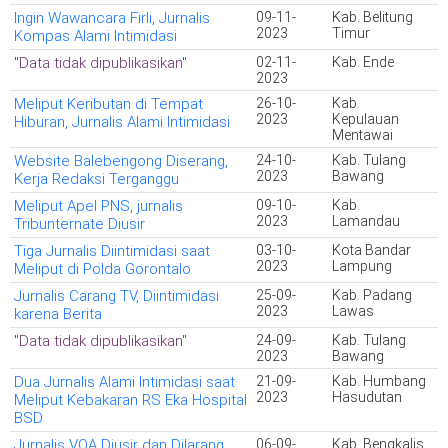
Ingin Wawancara Firli, Jurnalis
09-11-
Kab. Belitung
2023
Timur
Kompas Alami Intimidasi
"Data tidak dipublikasikan"
02-11-
Kab. Ende
2023
Meliput Keributan di Tempat
26-10-
Kab.
2023
Kepulauan
Hiburan, Jurnalis Alami Intimidasi
Mentawai
Website Balebengong Diserang,
24-10-
Kab. Tulang
2023
Bawang
Kerja Redaksi Terganggu
Meliput Apel PNS, jurnalis
09-10-
Kab.
2023
Lamandau
Tribunternate Diusir
Tiga Jurnalis Diintimidasi saat
03-10-
Kota Bandar
2023
Lampung
Meliput di Polda Gorontalo
Jurnalis Carang TV, Diintimidasi
25-09-
Kab. Padang
2023
Lawas
karena Berita
"Data tidak dipublikasikan"
24-09-
Kab. Tulang
2023
Bawang
Dua Jurnalis Alami Intimidasi saat
21-09-
Kab. Humbang
2023
Hasudutan
Meliput Kebakaran RS Eka Hospital
BSD
Jurnalis VOA Diusir dan Dilarang
06-09-
Kab. Bengkalis