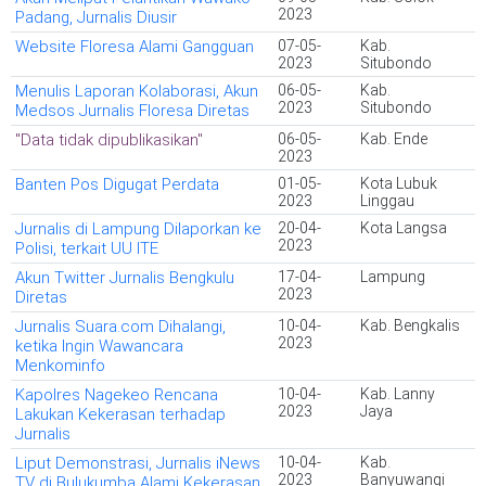
2023
Padang, Jurnalis Diusir
Website Floresa Alami Gangguan
07-05-
Kab.
2023
Situbondo
Menulis Laporan Kolaborasi, Akun
06-05-
Kab.
2023
Situbondo
Medsos Jurnalis Floresa Diretas
"Data tidak dipublikasikan"
06-05-
Kab. Ende
2023
Banten Pos Digugat Perdata
01-05-
Kota Lubuk
2023
Linggau
Jurnalis di Lampung Dilaporkan ke
20-04-
Kota Langsa
2023
Polisi, terkait UU ITE
Akun Twitter Jurnalis Bengkulu
17-04-
Lampung
2023
Diretas
Jurnalis Suara.com Dihalangi,
10-04-
Kab. Bengkalis
2023
ketika Ingin Wawancara
Menkominfo
Kapolres Nagekeo Rencana
10-04-
Kab. Lanny
2023
Jaya
Lakukan Kekerasan terhadap
Jurnalis
Liput Demonstrasi, Jurnalis iNews
10-04-
Kab.
2023
Banyuwangi
TV di Bulukumba Alami Kekerasan