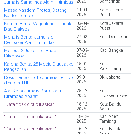
2026
Samarinda
Jurnalis Samarinda Alami Intimidasi
Massa Nasdem Protes, Datangi
14-04-
Kota Jakarta
2026
Pusat
Kantor Tempo
Konten Berita Magdalene.id Tidak
03-04-
Kota Jakarta
2026
Pusat
Bisa Diakses
Menulis Berita, Jurnalis di
27-03-
Kota Denpasar
2026
Denpasar Alami Intimidasi
Meliput, 3 Jurnalis di Babel
07-03-
Kab. Bangka
2026
Dikeroyok
Karena Berita, 25 Media Digugat ke
15-01-
Kota
2026
Palembang
Pengadilan
Dokumentasi Foto Jurnalis Tempo
09-01-
DKI Jakarta
2026
dihapus TNI
Alat Kerja Jurnalis Portalsatu
25-12-
Kota
2025
Lhokseumawe
Dirampas Aparat
"Data tidak dipublikasikan"
18-12-
Kota Banda
2025
Aceh
"Data tidak dipublikasikan"
18-12-
Kab. Aceh
2025
Tamiang
"Data tidak dipublikasikan"
16-12-
Kota Banda
2025
Aceh