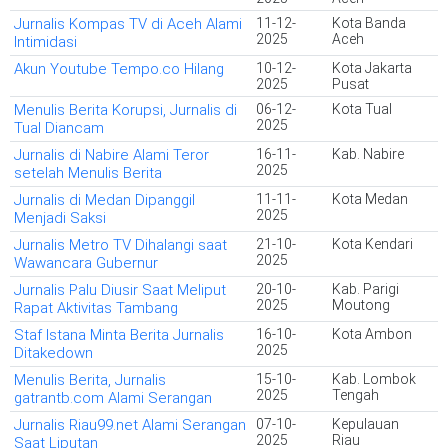
Jurnalis Kompas TV di Aceh Alami
11-12-
Kota Banda
2025
Aceh
Intimidasi
Akun Youtube Tempo.co Hilang
10-12-
Kota Jakarta
2025
Pusat
Menulis Berita Korupsi, Jurnalis di
06-12-
Kota Tual
2025
Tual Diancam
Jurnalis di Nabire Alami Teror
16-11-
Kab. Nabire
2025
setelah Menulis Berita
Jurnalis di Medan Dipanggil
11-11-
Kota Medan
2025
Menjadi Saksi
Jurnalis Metro TV Dihalangi saat
21-10-
Kota Kendari
2025
Wawancara Gubernur
Jurnalis Palu Diusir Saat Meliput
20-10-
Kab. Parigi
2025
Moutong
Rapat Aktivitas Tambang
Staf Istana Minta Berita Jurnalis
16-10-
Kota Ambon
2025
Ditakedown
Menulis Berita, Jurnalis
15-10-
Kab. Lombok
2025
Tengah
gatrantb.com Alami Serangan
Jurnalis Riau99.net Alami Serangan
07-10-
Kepulauan
2025
Riau
Saat Liputan