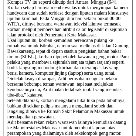
Kompas TV itu seperti dikutip dari Antara, Minggu (6/4).
Korban setiap harinya membawa tas untuk menyimpan kamera
handycam dan sudah terbiasa dengan liputan malam khususnya
liputan kriminal. Pada Minggu dini hari sekitar pukul 00.00
WITA, dirinya bersama wartawan televisi lainnya termasuk
korban meliput pembersihan atribut calon legislatif di sejumlah
jalan protokol oleh Pemerintah Kota Makassar.
Usai liputan itu, korban kemudian berencana pulang ke
rumahnya untuk istirahat, namun saat melintas di Jalan Gunung
Bawakaraeng, tepat di depan stasiun pengisian bahan bakar
umum (SPBU), korban dipepet oleh kawanan geng motor. Para
pelaku yang membawa sejumlah senjata tajam (sajam) seperti
badik langsung menodong korban dan merampas tas yang
berisi kamera, komputer jinjing (laptop) serta uang tunai.
"Setelah tasnya dirampas, Adit berusaha mengejar pelaku
bersama beberapa teman wartawan, tapi saat melajukan
kendaraannya itu, Adit malah tertabrak mobil yang melintas
tiba-tiba," katanya.
Setelah ditabrak, korban mengalami luka-luka pada tubuhnya,
bahkan di sekitar pelipis matanya mengalami sobek dan
langsung dibawa ke Rumah Sakit Pelamonia Makassar untuk
mendapatkan perawatan.
Adit bersama rekan-rekan wartawan lainnya kemudian datang
ke Mapolrestabes Makassar untuk membuat laporan atas
perampokan yang dialaminya oleh sekelompok geng motor.