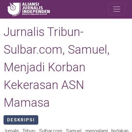
Skip to main content
Safety Corner
Jurnalis Tribun-
Sulbar.com, Samuel,
Menjadi Korban
Kekerasan ASN
Mamasa
DESKRIPSI
Jurnalis Tribun- Sulbar.com, Samuel, mengalami tindakan