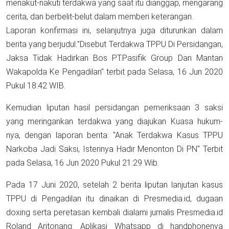
menakut-nakuti terdakwa yang saat itu dianggap, mengarang
cerita, dan berbelit-belut dalam memberi keterangan.
Laporan konfirmasi ini, selanjutnya juga diturunkan dalam
berita yang berjudul:"Disebut Terdakwa TPPU Di Persidangan,
Jaksa Tidak Hadirkan Bos PT.Pasifik Group Dan Mantan
Wakapolda Ke Pengadilan" terbit pada Selasa, 16 Jun 2020
Pukul 18:42 WIB.
Kemudian liputan hasil persidangan pemeriksaan 3 saksi
yang meringankan terdakwa yang diajukan Kuasa hukum-
nya, dengan laporan berita: "Anak Terdakwa Kasus TPPU
Narkoba Jadi Saksi, Isterinya Hadir Menonton Di PN" Terbit
pada Selasa, 16 Jun 2020 Pukul 21:29 Wib.
Pada 17 Juni 2020, setelah 2 berita liputan lanjutan kasus
TPPU di Pengadilan itu dinaikan di Presmedia.id, dugaan
doxing serta peretasan kembali dialami jurnalis Presmedia.id
Roland Aritonang. Aplikasi Whatsapp di handphonenya