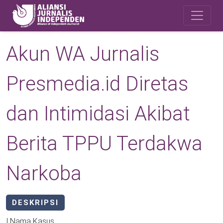
Skip to main content
Safety Corner
Akun WA Jurnalis
Presmedia.id Diretas
dan Intimidasi Akibat
Berita TPPU Terdakwa
Narkoba
DESKRIPSI
I.Nama Kasus