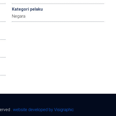
Kategori pelaku
Negara
served .
website developed by Visigraphic