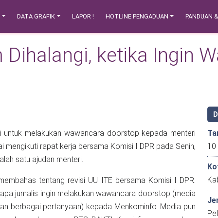
N
DATA GRAFIK
LAPOR !
HOTLINE PENGADUAN
PANDUAN 
 Dihalangi, ketika Ingin
 untuk melakukan wawancara doorstop kepada menteri
Ta
ai mengikuti rapat kerja bersama Komisi I DPR pada Senin,
oleh salah satu ajudan menteri.
Ko
Kab
ja membahas tentang revisi UU ITE bersama Komisi I DPR.
erapa jurnalis ingin melakukan wawancara doorstop (media
Je
an berbagai pertanyaan) kepada Menkominfo. Media pun
Pe