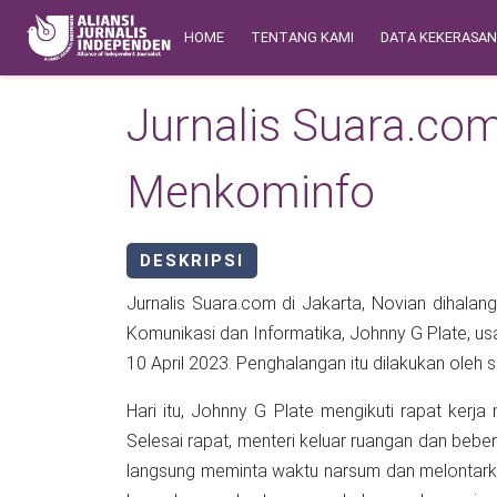
Skip to main content
Main navigation
Safety Corner
HOME
TENTANG KAMI
DATA KEKERASA
Jurnalis Suara.com
Menkominfo
DESKRIPSI
Jurnalis Suara.com di Jakarta, Novian dihalangi
Komunikasi dan Informatika, Johnny G Plate, us
10 April 2023. Penghalangan itu dilakukan 
Hari itu, Johnny G Plate mengikuti rapat ker
Selesai rapat, menteri keluar ruangan dan beb
langsung meminta waktu narsum dan melontark