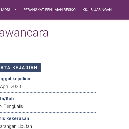
& MODUL
PERANGKAT PENILAIAN RESIKO
KKJ & JARINGAN
 Wawancara
DATA KEJADIAN
nggal kejadian
10 April, 2023
ta/Kab
. Bengkalis
nis kekerasan
larangan Liputan