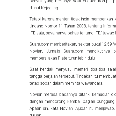
banyak yang bertanya soal dugaan korupsi proyek pembangunan BTS BAKTI Kominfo, yang sedang
diusut Kejagung.
Tetapi karena menteri tidak ingin memberikan komentar, jurnali
Undang Nomor 11 Tahun 2008, tentang Informas
ITE saja, saya hanya bahas tentang ITE," jawab 
Suara.com memberitakan, sekitar pukul 12.59 WIB
Novian, Jurnalis Suara.com mengikutinya 
mempersilakan Plate turun lebih dulu.
Saat hendak menyusul menteri, tiba-tiba sal
tangga berjalan tersebut. Tindakan itu membuat
tetap sopan dalam meminta wawancara.
Novian merasa badannya ditarik, kemudian did
dengan mendorong kembali bagian punggung a
Apaan sih, kata Novian. Ajudan itu menjawab
duluan.