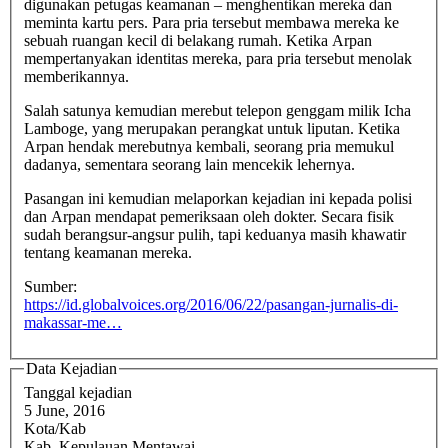
digunakan petugas keamanan – menghentikan mereka dan
meminta kartu pers. Para pria tersebut membawa mereka ke
sebuah ruangan kecil di belakang rumah. Ketika Arpan
mempertanyakan identitas mereka, para pria tersebut menolak
memberikannya.
Salah satunya kemudian merebut telepon genggam milik Icha
Lamboge, yang merupakan perangkat untuk liputan. Ketika
Arpan hendak merebutnya kembali, seorang pria memukul
dadanya, sementara seorang lain mencekik lehernya.
Pasangan ini kemudian melaporkan kejadian ini kepada polisi
dan Arpan mendapat pemeriksaan oleh dokter. Secara fisik
sudah berangsur-angsur pulih, tapi keduanya masih khawatir
tentang keamanan mereka.
Sumber:
https://id.globalvoices.org/2016/06/22/pasangan-jurnalis-di-
makassar-me…
Data Kejadian
Tanggal kejadian
5 June, 2016
Kota/Kab
Kab. Kepulauan Mentawai