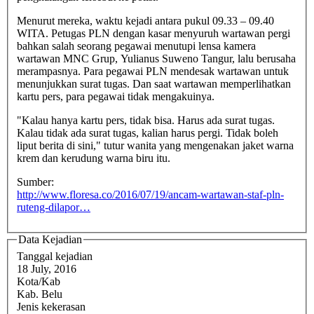
Menurut mereka, waktu kejadi antara pukul 09.33 – 09.40
WITA. Petugas PLN dengan kasar menyuruh wartawan pergi
bahkan salah seorang pegawai menutupi lensa kamera
wartawan MNC Grup, Yulianus Suweno Tangur, lalu berusaha
merampasnya. Para pegawai PLN mendesak wartawan untuk
menunjukkan surat tugas. Dan saat wartawan memperlihatkan
kartu pers, para pegawai tidak mengakuinya.
"Kalau hanya kartu pers, tidak bisa. Harus ada surat tugas.
Kalau tidak ada surat tugas, kalian harus pergi. Tidak boleh
liput berita di sini," tutur wanita yang mengenakan jaket warna
krem dan kerudung warna biru itu.
Sumber:
http://www.floresa.co/2016/07/19/ancam-wartawan-staf-pln-
ruteng-dilapor…
Data Kejadian
Tanggal kejadian
18 July, 2016
Kota/Kab
Kab. Belu
Jenis kekerasan