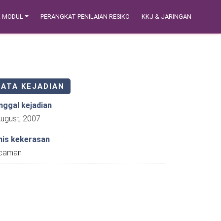
& MODUL
PERANGKAT PENILAIAN RESIKO
KKJ & JARINGAN
DATA KEJADIAN
nggal kejadian
7 August, 2007
nis kekerasan
caman