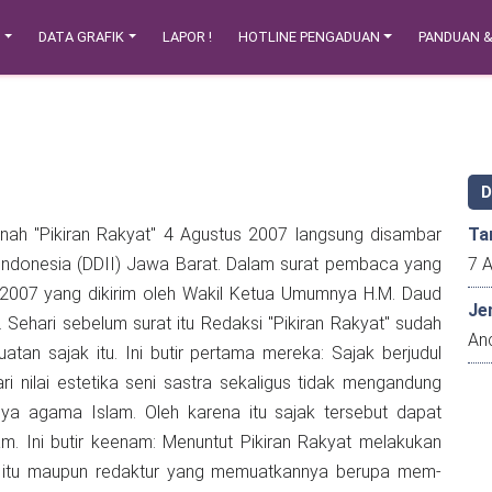
N
DATA GRAFIK
LAPOR !
HOTLINE PENGADUAN
PANDUAN 
anah "Pikiran Rakyat" 4 Agustus 2007 langsung disambar
Ta
ndonesia (DDII) Jawa Barat. Dalam surat pembaca yang
2007 yang dikirim oleh Wakil Ketua Umumnya H.M. Daud
Je
Sehari sebelum surat itu Redaksi "Pikiran Rakyat" sudah
An
 sajak itu. Ini butir pertama mereka: Sajak berjudul
ri nilai estetika seni sastra sekaligus tidak mengandung
a agama Islam. Oleh karena itu sajak tersebut dapat
. Ini butir keenam: Menuntut Pikiran Rakyat melakukan
ak itu maupun redaktur yang memuatkannya berupa mem-