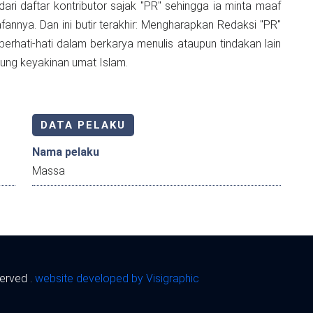
dari daftar kontributor sajak "PR" sehingga ia minta maaf
annya. Dan ini butir terakhir: Mengharapkan Redaksi "PR"
rhati-hati dalam berkarya menulis ataupun tindakan lain
ung keyakinan umat Islam.
DATA PELAKU
Nama pelaku
Massa
served .
website developed by Visigraphic