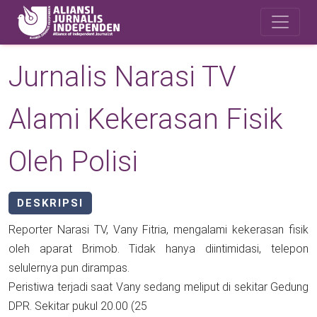
Skip to main content
Safety Corner
Jurnalis Narasi TV
Alami Kekerasan Fisik
Oleh Polisi
DESKRIPSI
Reporter Narasi TV, Vany Fitria, mengalami kekerasan fisik
oleh aparat Brimob. Tidak hanya diintimidasi, telepon
selulernya pun dirampas.
Peristiwa terjadi saat Vany sedang meliput di sekitar Gedung
DPR. Sekitar pukul 20.00 (25