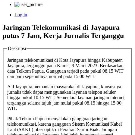
Log in
User
Jaringan Telekomunikasi di Jayapura
account
putus 7 Jam, Kerja Jurnalis Terganggu
menu
Deskripsi
Jaringan telekomunikasi di Kota Jayapura hingga Kabupaten
Jayapura, terganggu pada Kamis, 9 Maret 2023. Berdasarkan
data Telkom Papua, Gangguan terjadi pada pukul 08.15 WIT
dan baru sepenuhnya normal pada 15.00 WIT.
AJI Jayapura memantau masyarakat di Jayapura, khususnya
jurnalis tidak dapat menggunakan layanan telepon seluler
hingga pukul 10.15 WIT. Sementara layanan jaringan internet,
terganggu selama tujuh jam mulai pukul 08.15 hingga 15.00
WIT.
Pihak Telkom Papua menyatakan gangguan jaringan
telekomunikasi, karena gangguan Sistem Komunikasi Kabel
Laut (SKKL) fiber optik di Perairan Sarmi-Biak. Jaringan
telekomunikasi di Jayapura, kini telah beroperasi seperti