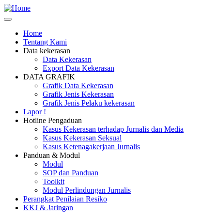
Skip
Safety
to
Corner
main
Home
content
Tentang Kami
Main
Data kekerasan
navigation
Data Kekerasan
Export Data Kekerasan
DATA GRAFIK
Grafik Data Kekerasan
Grafik Jenis Kekerasan
Grafik Jenis Pelaku kekerasan
Lapor !
Hotline Pengaduan
Kasus Kekerasan terhadap Jurnalis dan Media
Kasus Kekerasan Seksual
Kasus Ketenagakerjaan Jurnalis
Panduan & Modul
Modul
SOP dan Panduan
Toolkit
Modul Perlindungan Jurnalis
Perangkat Penilaian Resiko
KKJ & Jaringan