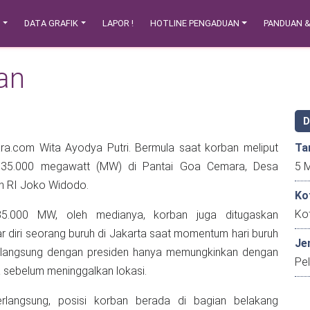
N
DATA GRAFIK
LAPOR !
HOTLINE PENGADUAN
PANDUAN 
an
suara.com Wita Ayodya Putri. Bermula saat korban meliput
Ta
nal 35.000 megawatt (MW) di Pantai Goa Cemara, Desa
den RI Joko Widodo.
Ko
Ko
k 35.000 MW, oleh medianya, korban juga ditugaskan
diri seorang buruh di Jakarta saat momentum hari buruh
Je
a langsung dengan presiden hanya memungkinkan dengan
Pe
sebelum meninggalkan lokasi.
langsung, posisi korban berada di bagian belakang