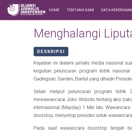
Skip to main content
Main navigation
Safety Corner
HOME
TENTANG KAMI
DATA KEKERASA
Menghalangi Liput
DESKRIPSI
Kejadian ini dialami jurnalis media nasional 
kegiatan peluncuran program listrik nasio
Gadingsari, Sanden, Bantul yang dihadiri Presi
Selain meliput peluncuran program listri
mewawancarai Joko Widodo tentang aksi bakar 
internasional (Mayday) 1 Mei lalu. Wawancar
doorstop, menyetop presiden untuk wawancara 
Pada saat wawancara doorstop tengah ber