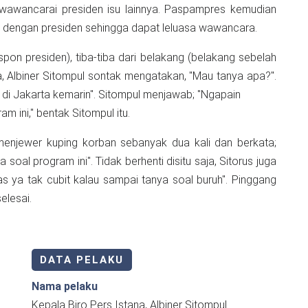
awancarai presiden isu lainnya. Paspampres kemudian
t dengan presiden sehingga dapat leluasa wawancara.
pon presiden), tiba-tiba dari belakang (belakang sebelah
, Albiner Sitompul sontak mengatakan, "Mau tanya apa?".
di Jakarta kemarin". Sitompul menjawab; "Ngapain
m ini," bentak Sitompul itu.
 menjewer kuping korban sebanyak dua kali dan berkata;
soal program ini". Tidak berhenti disitu saja, Sitorus juga
ya tak cubit kalau sampai tanya soal buruh". Pinggang
elesai.
DATA PELAKU
Nama pelaku
Kepala Biro Pers Istana, Albiner Sitompul