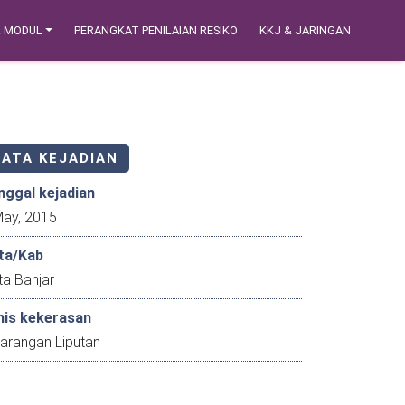
& MODUL
PERANGKAT PENILAIAN RESIKO
KKJ & JARINGAN
DATA KEJADIAN
nggal kejadian
5 May, 2015
ta/Kab
ta Banjar
nis kekerasan
larangan Liputan