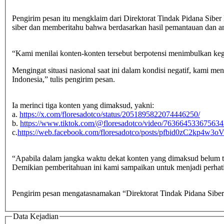
Pengirim pesan itu mengklaim dari Direktorat Tindak Pidana Siber
siber dan memberitahu bahwa berdasarkan hasil pemantauan dan ana
“Kami menilai konten-konten tersebut berpotensi menimbulkan kegad
Mengingat situasi nasional saat ini dalam kondisi negatif, kami 
Indonesia,” tulis pengirim pesan.
Ia merinci tiga konten yang dimaksud, yakni:
a.
https://x.com/floresadotco/status/2051895822074446250/
b.
https://www.tiktok.com/@floresadotco/video/763664533675634
c.
https://web.facebook.com/floresadotco/posts/pfbid0zC2k
“Apabila dalam jangka waktu dekat konten yang dimaksud belum ter
Demikian pemberitahuan ini kami sampaikan untuk menjadi perhat
Pengirim pesan mengatasnamakan “Direktorat Tindak Pidana Siber
Data Kejadian