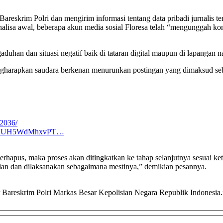
 Bareskrim Polri dan mengirim informasi tentang data pribadi jurnalis
lisa awal, beberapa akun media sosial Floresa telah “mengunggah kont
uhan dan situasi negatif baik di tataran digital maupun di lapangan n
mengharapkan saudara berkenan menurunkan postingan yang dimaksud seba
2036/
p4w3oVUH5WdMhxvPT…
hapus, maka proses akan ditingkatkan ke tahap selanjutnya sesuai ket
ian dan dilaksanakan sebagaimana mestinya,” demikian pesannya.
 Bareskrim Polri Markas Besar Kepolisian Negara Republik Indonesia.