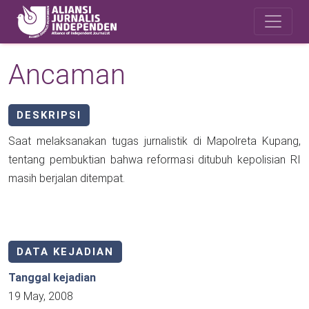
Skip to main content
Safety Corner
Ancaman
DESKRIPSI
Saat melaksanakan tugas jurnalistik di Mapolreta Kupang,
tentang pembuktian bahwa reformasi ditubuh kepolisian RI
masih berjalan ditempat.
DATA KEJADIAN
Tanggal kejadian
19 May, 2008