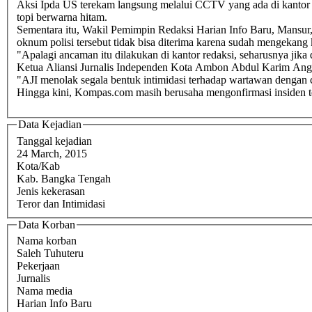
Aksi Ipda US terekam langsung melalui CCTV yang ada di kantor r
topi berwarna hitam.
Sementara itu, Wakil Pemimpin Redaksi Harian Info Baru, Mansur
oknum polisi tersebut tidak bisa diterima karena sudah mengeka
"Apalagi ancaman itu dilakukan di kantor redaksi, seharusnya jik
Ketua Aliansi Jurnalis Independen Kota Ambon Abdul Karim Angkot
"AJI menolak segala bentuk intimidasi terhadap wartawan dengan 
Hingga kini, Kompas.com masih berusaha mengonfirmasi insiden te
Data Kejadian
Tanggal kejadian
24 March, 2015
Kota/Kab
Kab. Bangka Tengah
Jenis kekerasan
Teror dan Intimidasi
Data Korban
Nama korban
Saleh Tuhuteru
Pekerjaan
Jurnalis
Nama media
Harian Info Baru