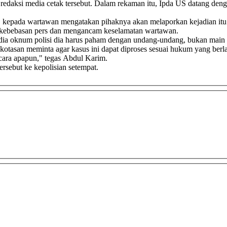
edaksi media cetak tersebut. Dalam rekaman itu, Ipda US datang deng
, kepada wartawan mengatakan pihaknya akan melaporkan kejadian itu
ng kebebasan pers dan mengancam keselamatan wartawan.
a dia oknum polisi dia harus paham dengan undang-undang, bukan main 
asan meminta agar kasus ini dapat diproses sesuai hukum yang berla
cara apapun," tegas Abdul Karim.
rsebut ke kepolisian setempat.