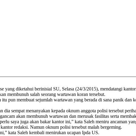
yang diketahui berinisial SU, Selasa (24/3/2015), mendatangi kantor 
n membunuh salah seorang wartawan koran tersebut.
 itu pun membuat sejumlah wartawan yang berada di sana panik dan ket
an dia sempat menanyakan kepada oknum anggota polisi tersebut periha
ngancam akan membunuh wartawan dan merusak fasilitas serta membaka
 perlu saya juga akan bakar kantor ini,” kata Saleh meniru ancaman yan
am kantor redaksi. Namun oknum polisi tersebut malah bergeming.
sini,” kata Saleh kembali menirukan ucapan Ipda US.