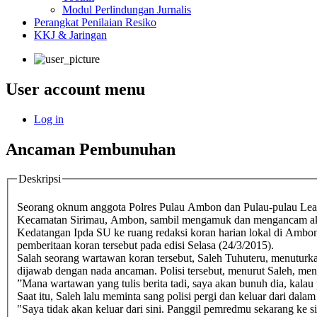
Modul Perlindungan Jurnalis
Perangkat Penilaian Resiko
KKJ & Jaringan
User account menu
Log in
Ancaman Pembunuhan
Deskripsi
Seorang oknum anggota Polres Pulau Ambon dan Pulau-pulau Lease 
Kecamatan Sirimau, Ambon, sambil mengamuk dan mengancam aka
Kedatangan Ipda SU ke ruang redaksi koran harian lokal di Ambon
pemberitaan koran tersebut pada edisi Selasa (24/3/2015).
Salah seorang wartawan koran tersebut, Saleh Tuhuteru, menuturk
dijawab dengan nada ancaman. Polisi tersebut, menurut Saleh, me
”Mana wartawan yang tulis berita tadi, saya akan bunuh dia, kalau
Saat itu, Saleh lalu meminta sang polisi pergi dan keluar dari dal
"Saya tidak akan keluar dari sini. Panggil pemredmu sekarang ke 