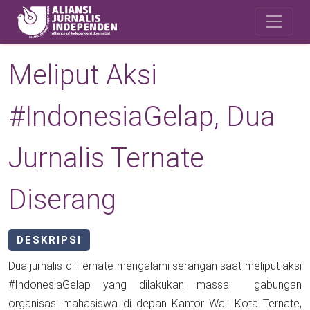
Skip to main content
Safety Corner
Meliput Aksi
#IndonesiaGelap, Dua
Jurnalis Ternate
Diserang
DESKRIPSI
Dua jurnalis di Ternate mengalami serangan saat meliput aksi
#IndonesiaGelap yang dilakukan massa gabungan
organisasi mahasiswa di depan Kantor Wali Kota Ternate,