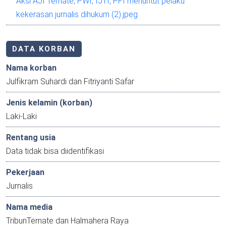
Aksi AJI Ternate, PWI, IJTI, PFI menuntut pelaku
kekerasan jurnalis dihukum (2).jpeg
DATA KORBAN
Nama korban
Julfikram Suhardi dan Fitriyanti Safar
Jenis kelamin (korban)
Laki-Laki
Rentang usia
Data tidak bisa diidentifikasi
Pekerjaan
Jurnalis
Nama media
TribunTernate dan Halmahera Raya