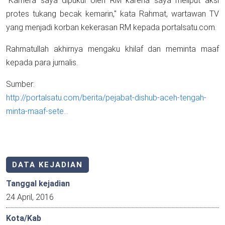
"Kamera saya dipukul oleh RM karena saya meliput aksi
protes tukang becak kemarin," kata Rahmat, wartawan TV
yang menjadi korban kekerasan RM kepada portalsatu.com.
Rahmatullah akhirnya mengaku khilaf dan meminta maaf
kepada para jurnalis.
Sumber:
http://portalsatu.com/berita/pejabat-dishub-aceh-tengah-
minta-maaf-sete…
DATA KEJADIAN
Tanggal kejadian
24 April, 2016
Kota/Kab