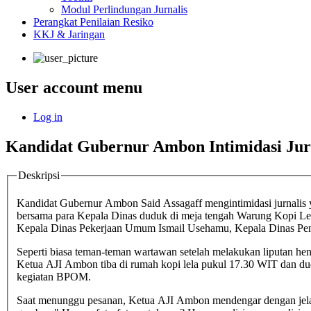
Modul Perlindungan Jurnalis
Perangkat Penilaian Resiko
KKJ & Jaringan
User account menu
Log in
Kandidat Gubernur Ambon Intimidasi Jur
Deskripsi
Kandidat Gubernur Ambon Said Assagaff mengintimidasi jurnalis yang mengambil foto pertemuannya dengan beberapa kepala dinas setempat. Pukul 16.30 WIT Calon Gubernur atas nama Said Assagaff
bersama para Kepala Dinas duduk di meja tengah Warung Kopi Lela
Kepala Dinas Pekerjaan Umum Ismail Usehamu, Kepala Dinas Pendi
Seperti biasa teman-teman wartawan setelah melakukan liputan hen
Ketua AJI Ambon tiba di rumah kopi lela pukul 17.30 WIT dan duduk di meja dekat kasir. Tidak lama Sam Hatuina, jurnalis Ambon dan beberapa 
kegiatan BPOM.
Saat menunggu pesanan, Ketua AJI Ambon mendengar dengan jelas