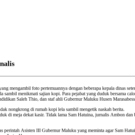
nalis
 sambil menikmati sajian kopi. Para pejabat yang duduk bersama calo
dikan Saleh Thio, dan staf ahli Gubernur Maluku Husen Marasabessy 
dak nongkrong di rumah kopi lela sambil mengetik naskah berita.
rekan lainnya datang ke tempat sama setelah meliput
 perintah Asisten III Gubernur Maluku yang meminta agar Sam Hatui