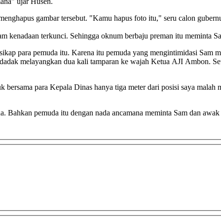
i mana" ujar Husen.
 Sembari itu beberapa pria berbaju preman menghampiri Sam
alam kenadaan terkunci. Sehingga oknum berbaju preman itu meminta
ikap para pemuda itu. Karena itu pemuda yang mengintimidasi Sam m
adak melayangkan dua kali tamparan ke wajah Ketua AJI Ambon. Setel
k bersama para Kepala Dinas hanya tiga meter dari posisi saya malah 
g sampe