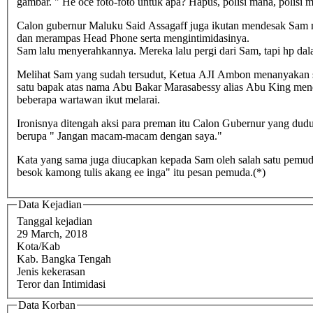
gambar. " He oce foto-foto untuk apa? Hapus, polisi mana, polis
Calon gubernur Maluku Said Assagaff juga ikutan mendesak Sam menghapus gambar tersebut. "Kamu hapus foto itu," seru calon gubernur.
dan merampas Head Phone serta mengintimidasinya.
Sam lalu menyerahkannya. Mereka lalu pergi dari Sam, tapi hp d
Melihat Sam yang sudah tersudut, Ketua AJI Ambon menanyakan s
satu bapak atas nama Abu Bakar Marasabessy alias Abu King mend
beberapa wartawan ikut melarai.
Ironisnya ditengah aksi para preman itu Calon Gubernur yang dudu
berupa " Jangan macam-macam dengan saya."
Kata yang sama juga diucapkan kepada Sam oleh salah satu pemuda. Bahkan pemuda itu dengan nada ancamana meminta Sam dan awak media lainnya untuk tidak menberitakan peristiwa ini" Jan
besok kamong tulis akang ee inga" itu pesan pemuda.(*)
Data Kejadian
Tanggal kejadian
29 March, 2018
Kota/Kab
Kab. Bangka Tengah
Jenis kekerasan
Teror dan Intimidasi
Data Korban