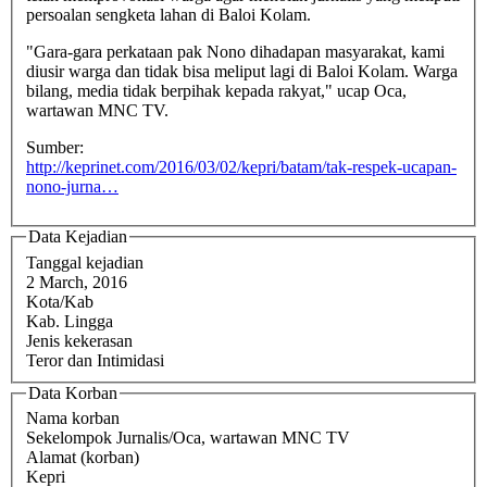
persoalan sengketa lahan di Baloi Kolam.
"Gara-gara perkataan pak Nono dihadapan masyarakat, kami
diusir warga dan tidak bisa meliput lagi di Baloi Kolam. Warga
bilang, media tidak berpihak kepada rakyat," ucap Oca,
wartawan MNC TV.
Sumber:
http://keprinet.com/2016/03/02/kepri/batam/tak-respek-ucapan-
nono-jurna…
Data Kejadian
Tanggal kejadian
2 March, 2016
Kota/Kab
Kab. Lingga
Jenis kekerasan
Teror dan Intimidasi
Data Korban
Nama korban
Sekelompok Jurnalis/Oca, wartawan MNC TV
Alamat (korban)
Kepri