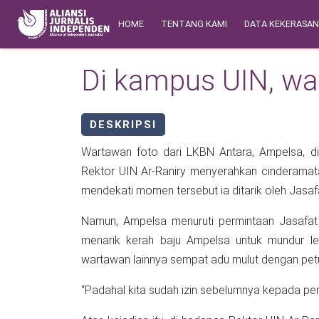
Skip to main content
Main navigation
Safety Corner
HOME
TENTANG KAMI
DATA KEKERASA
Di kampus UIN, wa
DESKRIPSI
Wartawan foto dari LKBN Antara, Ampelsa, d
Rektor UIN Ar-Raniry menyerahkan cinderamat
mendekati momen tersebut ia ditarik oleh Jasa
Namun, Ampelsa menuruti permintaan Jasafat 
menarik kerah baju Ampelsa untuk mundur leb
wartawan lainnya sempat adu mulut dengan p
“Padahal kita sudah izin sebelumnya kepada pe