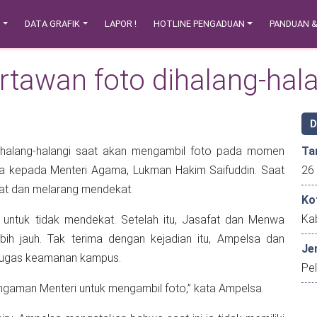
N
DATA GRAFIK
LAPOR !
HOTLINE PENGADUAN
PANDUAN 
rtawan foto dihalang-hal
ihalang-halangi saat akan mengambil foto pada momen
Ta
a kepada Menteri Agama, Lukman Hakim Saifuddin. Saat
fat dan melarang mendekat.
Ko
Kab
untuk tidak mendekat. Setelah itu, Jasafat dan Menwa
ih jauh. Tak terima dengan kejadian itu, Ampelsa dan
Je
etugas keamanan kampus.
Pe
ngaman Menteri untuk mengambil foto,” kata Ampelsa.