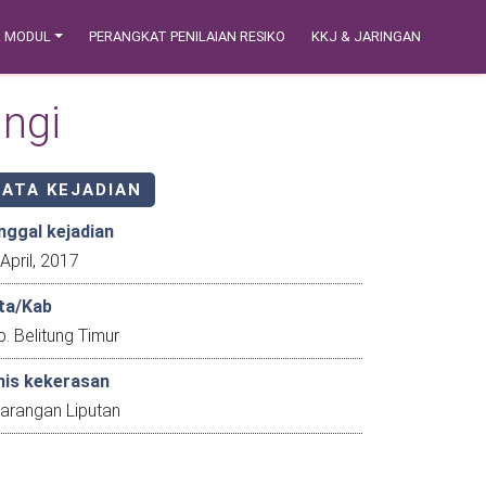
& MODUL
PERANGKAT PENILAIAN RESIKO
KKJ & JARINGAN
angi
DATA KEJADIAN
nggal kejadian
26 April, 2017
ta/Kab
. Belitung Timur
nis kekerasan
larangan Liputan