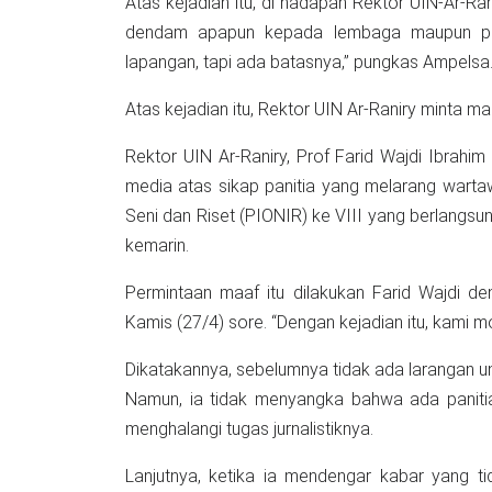
Atas kejadian itu, di hadapan Rektor UIN-Ar-Ra
dendam apapun kepada lembaga maupun pet
lapangan, tapi ada batasnya,” pungkas Ampelsa
Atas kejadian itu, Rektor UIN Ar-Raniry minta m
Rektor UIN Ar-Raniry, Prof Farid Wajdi Ibrah
media atas sikap panitia yang melarang warta
Seni dan Riset (PIONIR) ke VIII yang berlangs
kemarin.
Permintaan maaf itu dilakukan Farid Wajdi d
Kamis (27/4) sore. “Dengan kejadian itu, kami m
Dikatakannya, sebelumnya tidak ada larangan unt
Namun, ia tidak menyangka bahwa ada panit
menghalangi tugas jurnalistiknya.
Lanjutnya, ketika ia mendengar kabar yang t