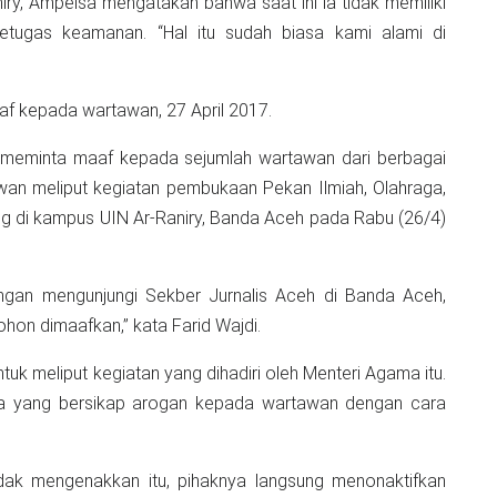
niry, Ampelsa mengatakan bahwa saat ini ia tidak memiliki
ugas keamanan. “Hal itu sudah biasa kami alami di
.
aaf kepada wartawan, 27 April 2017.
im meminta maaf kepada sejumlah wartawan dari berbagai
wan meliput kegiatan pembukaan Pekan Ilmiah, Olahraga,
ung di kampus UIN Ar-Raniry, Banda Aceh pada Rabu (26/4)
engan mengunjungi Sekber Jurnalis Aceh di Banda Aceh,
ohon dimaafkan,” kata Farid Wajdi.
uk meliput kegiatan yang dihadiri oleh Menteri Agama itu.
ia yang bersikap arogan kepada wartawan dengan cara
idak mengenakkan itu, pihaknya langsung menonaktifkan