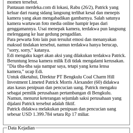
momen tersebut.
Pantauan merdeka.com di lokasi, Rabu (26/2), Patrick yang
keluar dari ruang sidang langsung terlihat kesal dan menepis
kamera yang akan mengabadikan gambarnya. Salah satunya
kamera wartawan foto media online hampir lepas dari
genggamannya. Usai menepak kamera, terdakwa pun langsung
melenggang ke luar gedung pengadilan.
Para pewarta foto lain pun tersulut emosi dan menanyakan
maksud tindakan tersebut, namun terdakwa hanya berucap,
"sorry, sorry," katanya.
Edi mengaku kaget akan aksi yang dilakukan terdakwa Patrick.
Beruntung lensa kamera milik Edi tidak mengalami kerusakan.
"Dia tiba-tiba saja nampar saya, tetapi yang kena lensa
kamera," ucap Edi.
Untuk diketahui, Direktur PT Bengkulu Coal Charm Hill
Investment Limeted Patrick Morris Alexander (60) didakwa
atas kasus penipuan dan pencucian uang. Patrick mengaku
sebagai pemilik perusahaan pertambangan di Bengkulu.
Namun, menurut keterangan sejumlah saksi perusahaan yang
dijalani Patrick tersebut adalah fiktif.
Patrick didakwa melakukan penipuan dan pencucian uang
sebesar USD 1.399.784 setara Rp 17 miliar.
Data Kejadian