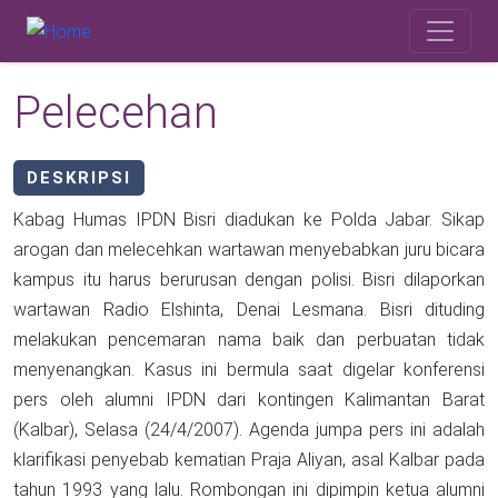
Skip to main content
Safety Corner
Pelecehan
DESKRIPSI
Kabag Humas IPDN Bisri diadukan ke Polda Jabar. Sikap
arogan dan melecehkan wartawan menyebabkan juru bicara
kampus itu harus berurusan dengan polisi. Bisri dilaporkan
wartawan Radio Elshinta, Denai Lesmana. Bisri dituding
melakukan pencemaran nama baik dan perbuatan tidak
menyenangkan. Kasus ini bermula saat digelar konferensi
pers oleh alumni IPDN dari kontingen Kalimantan Barat
(Kalbar), Selasa (24/4/2007). Agenda jumpa pers ini adalah
klarifikasi penyebab kematian Praja Aliyan, asal Kalbar pada
tahun 1993 yang lalu. Rombongan ini dipimpin ketua alumni