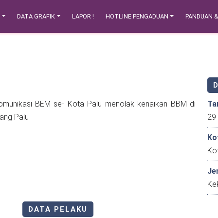
N
DATA GRAFIK
LAPOR !
HOTLINE PENGADUAN
PANDUAN 
Komunikasi BEM se- Kota Palu menolak kenaikan BBM di
Ta
ang Palu
Ko
Ko
Je
Kek
DATA PELAKU