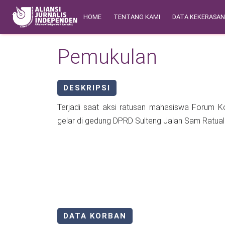
Skip to main content
Main navigation
Safety Corner
HOME
TENTANG KAMI
DATA KEKERASA
Pemukulan
DESKRIPSI
Terjadi saat aksi ratusan mahasiswa Forum 
gelar di gedung DPRD Sulteng Jalan Sam Ratual
DATA KORBAN