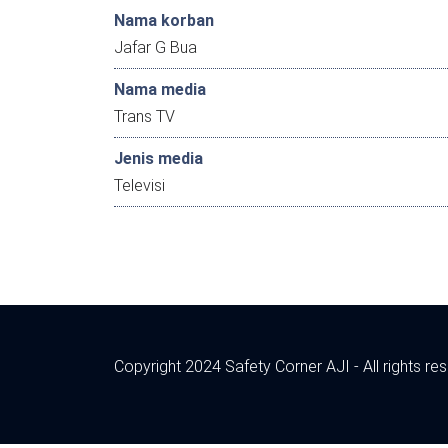
Nama korban
Jafar G Bua
Nama media
Trans TV
Jenis media
Televisi
Copyright 2024 Safety Corner AJI - All rights re