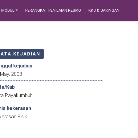
& MODUL
PERANGKAT PENILAIAN RESIKO
KKJ & JARINGAN
DATA KEJADIAN
nggal kejadian
29 May, 2008
ta/Kab
ta Payakumbuh
nis kekerasan
erasan Fisik