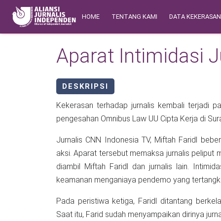
Skip to main content
Main navigation
Safety Corner
HOME
TENTANG KAMI
DATA KEKERASA
Aparat Intimidasi 
DESKRIPSI
Kekerasan terhadap jurnalis kembali terjadi 
pengesahan Omnibus Law UU Cipta Kerja di Sur
Jurnalis CNN Indonesia TV, Miftah Faridl beberapa kali bersitegang dengan aparat keamanan di lokasi
aksi. Aparat tersebut memaksa jurnalis peliput menghapus file-file gambar liputan, baik dokumentasi yang
diambil Miftah Faridl dan jurnalis lain. Intimidasi ini terkait dengan liputan y
keamanan menganiaya pendemo yang tertangk
Pada peristiwa ketiga, Faridl ditantang berk
Saat itu, Farid sudah menyampaikan dirinya jurnalis dan sudah memperlihatkan kartu persnya, namun polisi