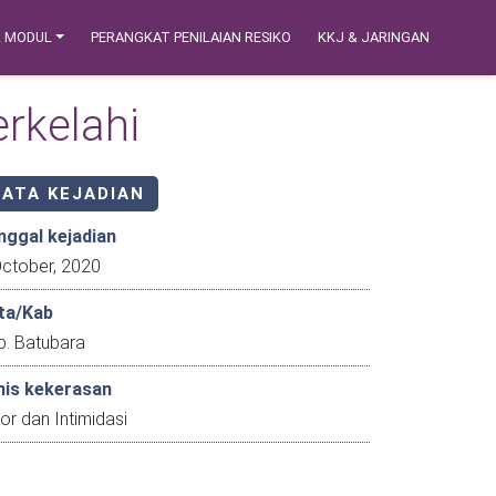
& MODUL
PERANGKAT PENILAIAN RESIKO
KKJ & JARINGAN
rkelahi
DATA KEJADIAN
nggal kejadian
8 October, 2020
ta/Kab
b. Batubara
nis kekerasan
or dan Intimidasi