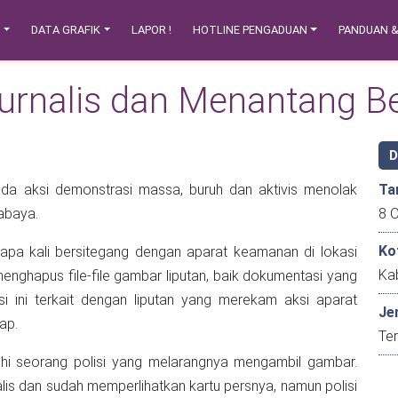
N
DATA GRAFIK
LAPOR !
HOTLINE PENGADUAN
PANDUAN 
Jurnalis dan Menantang Be
pada aksi demonstrasi massa, buruh dan aktivis menolak
Ta
abaya.
Ko
Ka
ang merekam aksi aparat
Je
ap.
Ter
elahi seorang polisi yang melarangnya mengambil gambar.