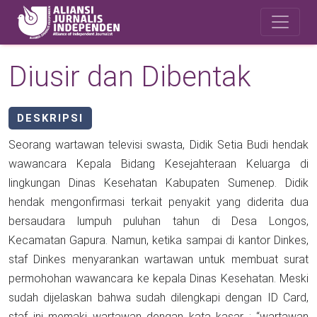
Skip to main content
Safety Corner
Diusir dan Dibentak
DESKRIPSI
Seorang wartawan televisi swasta, Didik Setia Budi hendak
wawancara Kepala Bidang Kesejahteraan Keluarga di
lingkungan Dinas Kesehatan Kabupaten Sumenep. Didik
hendak mengonfirmasi terkait penyakit yang diderita dua
bersaudara lumpuh puluhan tahun di Desa Longos,
Kecamatan Gapura. Namun, ketika sampai di kantor Dinkes,
staf Dinkes menyarankan wartawan untuk membuat surat
permohohan wawancara ke kepala Dinas Kesehatan. Meski
sudah dijelaskan bahwa sudah dilengkapi dengan ID Card,
staf ini memaki wartawan dengan kata kasar : “wartawan