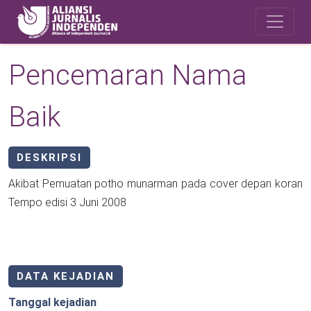
Skip to main content
Safety Corner
Pencemaran Nama
Baik
DESKRIPSI
Akibat Pemuatan potho munarman pada cover depan koran
Tempo edisi 3 Juni 2008
DATA KEJADIAN
Tanggal kejadian