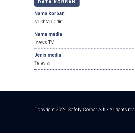
DATA KORBAN
Nama korban
Mukhtaruddin
Nama media
Inews TV
Jenis media
Televisi
Copyright 2024 Safety Corner AJI - All rights re