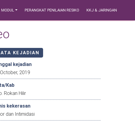
& MODUL
PERANGKAT PENILAIAN RESIKO
KKJ & JARINGAN
eo
DATA KEJADIAN
nggal kejadian
22 October, 2019
ta/Kab
. Rokan Hilir
nis kekerasan
or dan Intimidasi