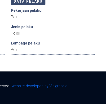
DATA PELAKU
Pekerjaan pelaku
Polri
Jenis pelaku
Polisi
Lembaga pelaku
Polri
served .
website developed by Visigraphic