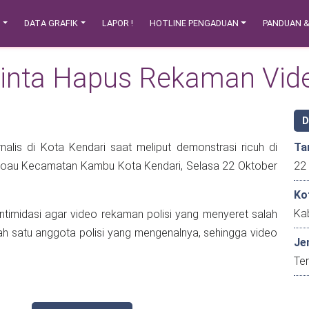
N
DATA GRAFIK
LAPOR !
HOTLINE PENGADUAN
PANDUAN 
minta Hapus Rekaman Vid
nalis di Kota Kendari saat meliput demonstrasi ricuh di
Ta
okoau Kecamatan Kambu Kota Kendari, Selasa 22 Oktober
Ko
Kab
ntimidasi agar video rekaman polisi yang menyeret salah
ah satu anggota polisi yang mengenalnya, sehingga video
Je
Ter