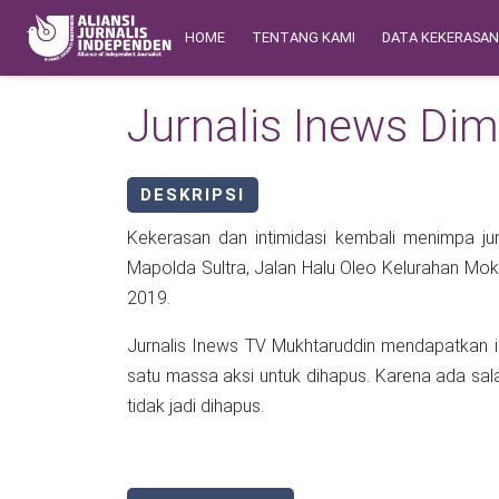
Skip to main content
Main navigation
Safety Corner
HOME
TENTANG KAMI
DATA KEKERASA
Jurnalis Inews Di
DESKRIPSI
Kekerasan dan intimidasi kembali menimpa jur
Mapolda Sultra, Jalan Halu Oleo Kelurahan M
2019.
Jurnalis Inews TV Mukhtaruddin mendapatkan i
satu massa aksi untuk dihapus. Karena ada sal
tidak jadi dihapus.