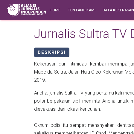
Skip to main content
Main navigation
Safety Corner
HOME
TENTANG KAMI
DATA KEKERASA
Jurnalis Sultra TV 
DESKRIPSI
Kekerasan dan intimidasi kembali menimpa jur
Mapolda Sultra, Jalan Halu Oleo Kelurahan M
2019.
Ancha, jurnalis Sultra TV yang pertama kali me
polisi berpakaian sipil meminta Ancha untuk
dievakuasi dari lokasi kericuhan.
Oknum polisi itu sempat menanyakan identitas
sekaligus memperlihatkan ID Card. Mendengar