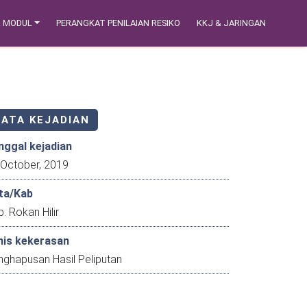
& MODUL
PERANGKAT PENILAIAN RESIKO
KKJ & JARINGAN
DATA KEJADIAN
nggal kejadian
22 October, 2019
ta/Kab
. Rokan Hilir
nis kekerasan
nghapusan Hasil Peliputan