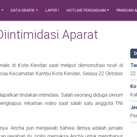
N
DATA GRAFIK
LAPOR !
HOTLINE PENGADUAN
PANDUAN 
Diintimidasi Aparat
nalis di Kota Kendari saat meliput demonstrasi ricuh di
Ta
okoau Kecamatan Kambu Kota Kendari, Selasa 22 Oktober
Ko
Kab
ndapatkan tindakan intimidasi. Salah seorang diduga oknum
 menghapus rekaman video saat salah satu anggota TNI
Je
Pe
nya. Ancha pun menjawab bahwa dirinya adalah jurnalis
kan jawaban itu, polisi memaksa Ancha untuk menghapus