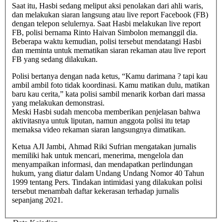
Saat itu, Hasbi sedang meliput aksi penolakan dari ahli waris,
dan melakukan siaran langsung atau live report Facebook (FB)
dengan telepon selulernya. Saat Hasbi melakukan live report
FB, polisi bernama Rinto Haivan Simbolon memanggil dia.
Beberapa waktu kemudian, polisi tersebut mendatangi Hasbi
dan meminta untuk mematikan siaran rekaman atau live report
FB yang sedang dilakukan.
Polisi bertanya dengan nada ketus, “Kamu darimana ? tapi kau
ambil ambil foto tidak koordinasi. Kamu matikan dulu, matikan
baru kau cerita,” kata polisi sambil menarik korban dari massa
yang melakukan demonstrasi.
Meski Hasbi sudah mencoba memberikan penjelasan bahwa
aktivitasnya untuk liputan, namun anggota polisi itu tetap
memaksa video rekaman siaran langsungnya dimatikan.
Ketua AJI Jambi, Ahmad Riki Sufrian mengatakan jurnalis
memiliki hak untuk mencari, menerima, mengelola dan
menyampaikan informasi, dan mendapatkan perlindungan
hukum, yang diatur dalam Undang Undang Nomor 40 Tahun
1999 tentang Pers. Tindakan intimidasi yang dilakukan polisi
tersebut menambah daftar kekerasan terhadap jurnalis
sepanjang 2021.