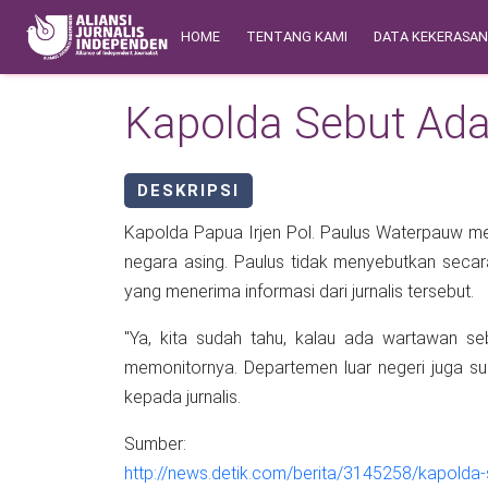
Skip to main content
Main navigation
Safety Corner
HOME
TENTANG KAMI
DATA KEKERASA
Kapolda Sebut Ada 
DESKRIPSI
Kapolda Papua Irjen Pol. Paulus Waterpauw me
negara asing. Paulus tidak menyebutkan secar
yang menerima informasi dari jurnalis tersebut.
"Ya, kita sudah tahu, kalau ada wartawan se
memonitornya. Departemen luar negeri juga su
kepada jurnalis.
Sumber:
http://news.detik.com/berita/3145258/kapolda