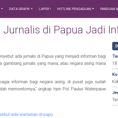
N
DATA GRAFIK
LAPOR !
HOTLINE PENGADUAN
PANDUAN 
Jurnalis di Papua Jadi I
nyebut ada jurnalis di Papua yang menjadi informan bagi
Ta
a gamblang jurnalis yang mana, atau negara asing mana
Ko
Ka
bagai informan bagi negara asing, di pusat juga sudah
dah memonitornya," ungkap Irjen Pol. Paulus Waterpauw
Je
Ter
-sebut-ada-wartawan-di-papu…