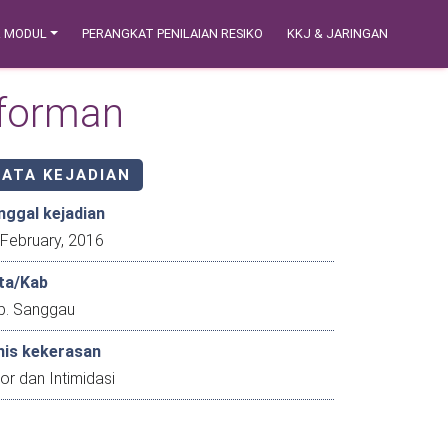
& MODUL
PERANGKAT PENILAIAN RESIKO
KKJ & JARINGAN
nforman
DATA KEJADIAN
nggal kejadian
18 February, 2016
ta/Kab
b. Sanggau
nis kekerasan
or dan Intimidasi