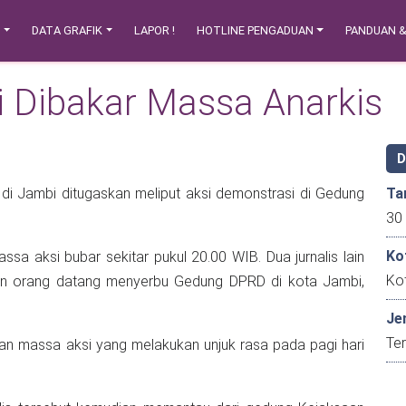
N
DATA GRAFIK
LAPOR !
HOTLINE PENGADUAN
PANDUAN 
i Dibakar Massa Anarkis
 di Jambi ditugaskan meliput aksi demonstrasi di Gedung
Ta
Ko
ssa aksi bubar sekitar pukul 20.00 WIB. Dua jurnalis lain
Ko
lan orang datang menyerbu Gedung DPRD di kota Jambi,
Je
Ter
an massa aksi yang melakukan unjuk rasa pada pagi hari