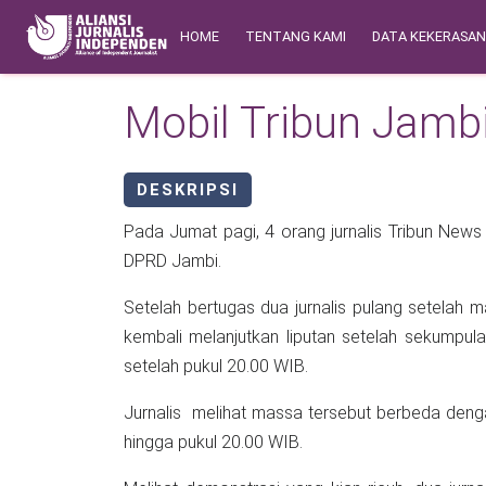
Skip to main content
Main navigation
Safety Corner
HOME
TENTANG KAMI
DATA KEKERASA
Mobil Tribun Jamb
DESKRIPSI
Pada Jumat pagi, 4 orang jurnalis Tribun News
DPRD Jambi.
Setelah bertugas dua jurnalis pulang setelah ma
kembali melanjutkan liputan setelah sekumpu
setelah pukul 20.00 WIB.
Jurnalis melihat massa tersebut berbeda deng
hingga pukul 20.00 WIB.