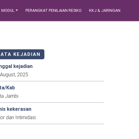
& MODUL
PERANGKAT PENILAIAN RESIKO
KKJ & JARINGAN
DATA KEJADIAN
nggal kejadian
30 August, 2025
ta/Kab
ta Jambi
nis kekerasan
or dan Intimidasi