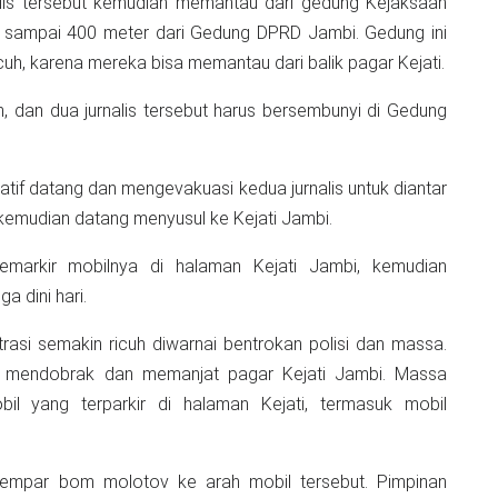
nalis tersebut kemudian memantau dari gedung Kejaksaan
300 sampai 400 meter dari Gedung DPRD Jambi. Gedung ini
icuh, karena mereka bisa memantau dari balik pagar Kejati.
, dan dua jurnalis tersebut harus bersembunyi di Gedung
atif datang dan mengevakuasi kedua jurnalis untuk diantar
kemudian datang menyusul ke Kejati Jambi.
emarkir mobilnya di halaman Kejati Jambi, kemudian
a dini hari.
trasi semakin ricuh diwarnai bentrokan polisi dan massa.
 mendobrak dan memanjat pagar Kejati Jambi. Massa
l yang terparkir di halaman Kejati, termasuk mobil
mpar bom molotov ke arah mobil tersebut. Pimpinan