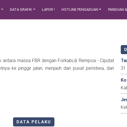
N
DATA GRAFIK
LAPOR !
HOTLINE PENGADUAN
PANDUAN 
k antara massa FBR dengan Forkabi,di Rempoa - Ciputat
Ta
tnya ke pinggir jalan, menjauh dari pusat peristiwa, dan
Ko
Kab
Je
Kek
DATA PELAKU