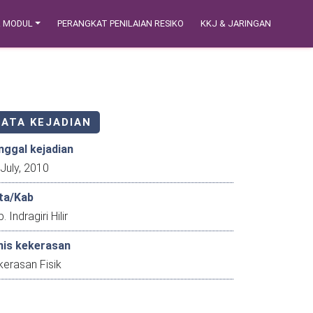
& MODUL
PERANGKAT PENILAIAN RESIKO
KKJ & JARINGAN
DATA KEJADIAN
nggal kejadian
31 July, 2010
ta/Kab
. Indragiri Hilir
nis kekerasan
erasan Fisik