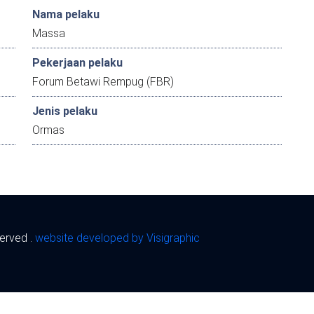
Nama pelaku
Massa
Pekerjaan pelaku
Forum Betawi Rempug (FBR)
Jenis pelaku
Ormas
served .
website developed by Visigraphic