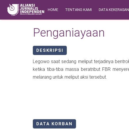
Skip to main content
Main navigation
Safety Corner
HOME
TENTANG KAMI
DATA KEKERASA
Penganiayaan
DESKRIPSI
Legowo saat sedang meliput terjadinya bentro
ketika tiba-tiba massa beratribut FBR menyere
melarang untuk meliput aksi tersebut.
DATA KORBAN