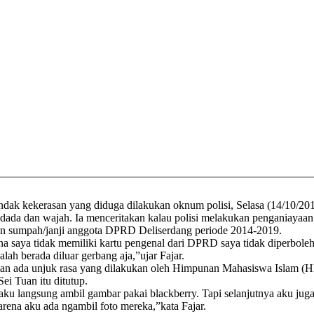
ndak kekerasan yang diduga dilakukan oknum polisi, Selasa (14/10/201
 dada dan wajah. Ia menceritakan kalau polisi melakukan penganiayaan
n sumpah/janji anggota DPRD Deliserdang periode 2014-2019.
na saya tidak memiliki kartu pengenal dari DPRD saya tidak diperboleh
ah berada diluar gerbang aja,”ujar Fajar.
an ada unjuk rasa yang dilakukan oleh Himpunan Mahasiswa Islam (HM
ei Tuan itu ditutup.
i aku langsung ambil gambar pakai blackberry. Tapi selanjutnya aku j
karena aku ada ngambil foto mereka,”kata Fajar.