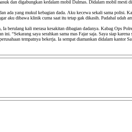
ya masuk dan digabungkan kedalam mobil Dalmas. Didalam mobil mesti 
an ada yang mukul kebagian dada. Aku kecewa sekali sama polisi. Kar
agar aku dibawa klinik cuma saat itu tetap gak dikasih. Padahal udah a
 tatih, Ia berulang kali merasa kesakitan dibagian dadanya. Kabag Op
an ini. “Sekarang saya serahkan sama mas Fajar saja. Saya siap karena
perusahaan tempatnya bekerja. Ia sempat diamankan didalam kantor S