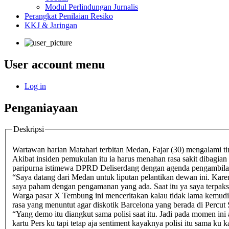
Modul Perlindungan Jurnalis
Perangkat Penilaian Resiko
KKJ & Jaringan
User account menu
Log in
Penganiayaan
Deskripsi
Wartawan harian Matahari terbitan Medan, Fajar (30) mengalami ti
Akibat insiden pemukulan itu ia harus menahan rasa sakit dibagian
paripurna istimewa DPRD Deliserdang dengan agenda pengambila
“Saya datang dari Medan untuk liputan pelantikan dewan ini. Kare
saya paham dengan pengamanan yang ada. Saat itu ya saya terpaksal
Warga pasar X Tembung ini menceritakan kalau tidak lama kemudi
rasa yang menuntut agar diskotik Barcelona yang berada di Percut S
“Yang demo itu diangkut sama polisi saat itu. Jadi pada momen in
kartu Pers ku tapi tetap aja sentiment kayaknya polisi itu sama ku 