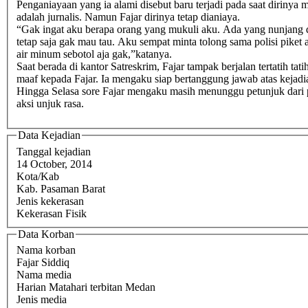
Penganiayaan yang ia alami disebut baru terjadi pada saat dirin
adalah jurnalis. Namun Fajar dirinya tetap dianiaya.
“Gak ingat aku berapa orang yang mukuli aku. Ada yang nunjang d
tetap saja gak mau tau. Aku sempat minta tolong sama polisi piket 
air minum sebotol aja gak,”katanya.
Saat berada di kantor Satreskrim, Fajar tampak berjalan tertatih
maaf kepada Fajar. Ia mengaku siap bertanggung jawab atas kejadi
Hingga Selasa sore Fajar mengaku masih menunggu petunjuk dari 
aksi unjuk rasa.
Data Kejadian
Tanggal kejadian
14 October, 2014
Kota/Kab
Kab. Pasaman Barat
Jenis kekerasan
Kekerasan Fisik
Data Korban
Nama korban
Fajar Siddiq
Nama media
Harian Matahari terbitan Medan
Jenis media