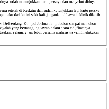
dirinya sudah menunjukkan kartu persnya dan menyebut dirinya
ena setelah di Reskrim dan sudah kutunjukkan lagi kartu persku
mpun aku dadaku ini sakit kali, jangankan dibawa keklinik dikasih
s Polres Deliserdang, Kompol Joshua Tampubolon sempat memohon
 sayalah yang bertanggung jawab dalam acara tadi,”katanya.
atreskrim selama 2 jam lebih bersama mahasiswa yang melakukan