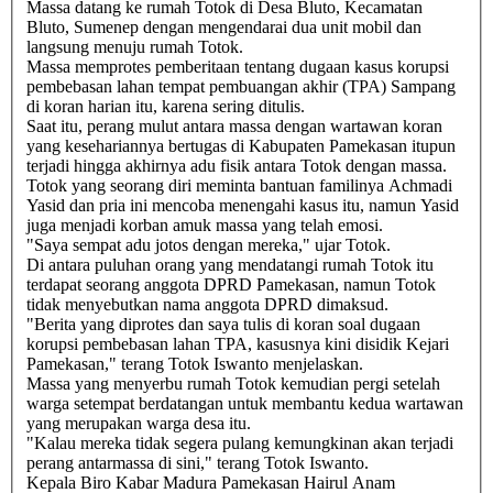
Massa datang ke rumah Totok di Desa Bluto, Kecamatan
Bluto, Sumenep dengan mengendarai dua unit mobil dan
langsung menuju rumah Totok.
Massa memprotes pemberitaan tentang dugaan kasus korupsi
pembebasan lahan tempat pembuangan akhir (TPA) Sampang
di koran harian itu, karena sering ditulis.
Saat itu, perang mulut antara massa dengan wartawan koran
yang kesehariannya bertugas di Kabupaten Pamekasan itupun
terjadi hingga akhirnya adu fisik antara Totok dengan massa.
Totok yang seorang diri meminta bantuan familinya Achmadi
Yasid dan pria ini mencoba menengahi kasus itu, namun Yasid
juga menjadi korban amuk massa yang telah emosi.
"Saya sempat adu jotos dengan mereka," ujar Totok.
Di antara puluhan orang yang mendatangi rumah Totok itu
terdapat seorang anggota DPRD Pamekasan, namun Totok
tidak menyebutkan nama anggota DPRD dimaksud.
"Berita yang diprotes dan saya tulis di koran soal dugaan
korupsi pembebasan lahan TPA, kasusnya kini disidik Kejari
Pamekasan," terang Totok Iswanto menjelaskan.
Massa yang menyerbu rumah Totok kemudian pergi setelah
warga setempat berdatangan untuk membantu kedua wartawan
yang merupakan warga desa itu.
"Kalau mereka tidak segera pulang kemungkinan akan terjadi
perang antarmassa di sini," terang Totok Iswanto.
Kepala Biro Kabar Madura Pamekasan Hairul Anam