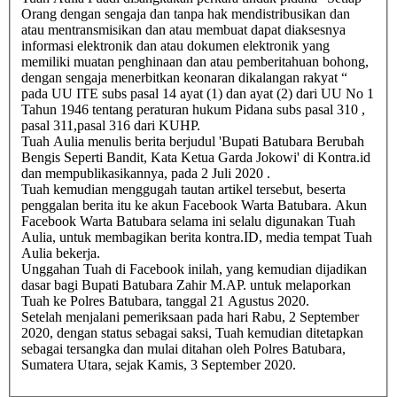
Orang dengan sengaja dan tanpa hak mendistribusikan dan
atau mentransmisikan dan atau membuat dapat diaksesnya
informasi elektronik dan atau dokumen elektronik yang
memiliki muatan penghinaan dan atau pemberitahuan bohong,
dengan sengaja menerbitkan keonaran dikalangan rakyat “
pada UU ITE subs pasal 14 ayat (1) dan ayat (2) dari UU No 1
Tahun 1946 tentang peraturan hukum Pidana subs pasal 310 ,
pasal 311,pasal 316 dari KUHP.
Tuah Aulia menulis berita berjudul 'Bupati Batubara Berubah
Bengis Seperti Bandit, Kata Ketua Garda Jokowi' di Kontra.id
dan mempublikasikannya, pada 2 Juli 2020 .
Tuah kemudian menggugah tautan artikel tersebut, beserta
penggalan berita itu ke akun Facebook Warta Batubara. Akun
Facebook Warta Batubara selama ini selalu digunakan Tuah
Aulia, untuk membagikan berita kontra.ID, media tempat Tuah
Aulia bekerja.
Unggahan Tuah di Facebook inilah, yang kemudian dijadikan
dasar bagi Bupati Batubara Zahir M.AP. untuk melaporkan
Tuah ke Polres Batubara, tanggal 21 Agustus 2020.
Setelah menjalani pemeriksaan pada hari Rabu, 2 September
2020, dengan status sebagai saksi, Tuah kemudian ditetapkan
sebagai tersangka dan mulai ditahan oleh Polres Batubara,
Sumatera Utara, sejak Kamis, 3 September 2020.