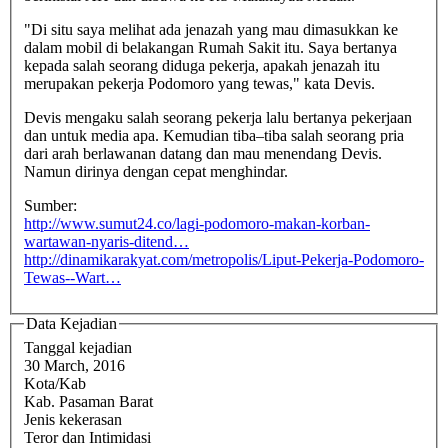
"Di situ saya melihat ada jenazah yang mau dimasukkan ke
dalam mobil di belakangan Rumah Sakit itu. Saya bertanya
kepada salah seorang diduga pekerja, apakah jenazah itu
merupakan pekerja Podomoro yang tewas," kata Devis.
Devis mengaku salah seorang pekerja lalu bertanya pekerjaan
dan untuk media apa. Kemudian tiba–tiba salah seorang pria
dari arah berlawanan datang dan mau menendang Devis.
Namun dirinya dengan cepat menghindar.
Sumber:
http://www.sumut24.co/lagi-podomoro-makan-korban-
wartawan-nyaris-ditend…
http://dinamikarakyat.com/metropolis/Liput-Pekerja-Podomoro-
Tewas--Wart…
Data Kejadian
Tanggal kejadian
30 March, 2016
Kota/Kab
Kab. Pasaman Barat
Jenis kekerasan
Teror dan Intimidasi