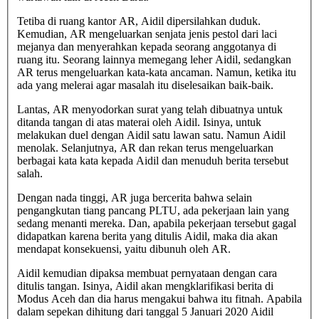
Tetiba di ruang kantor AR, Aidil dipersilahkan duduk.
Kemudian, AR mengeluarkan senjata jenis pestol dari laci
mejanya dan menyerahkan kepada seorang anggotanya di
ruang itu. Seorang lainnya memegang leher Aidil, sedangkan
AR terus mengeluarkan kata-kata ancaman. Namun, ketika itu
ada yang melerai agar masalah itu diselesaikan baik-baik.
Lantas, AR menyodorkan surat yang telah dibuatnya untuk
ditanda tangan di atas materai oleh Aidil. Isinya, untuk
melakukan duel dengan Aidil satu lawan satu. Namun Aidil
menolak. Selanjutnya, AR dan rekan terus mengeluarkan
berbagai kata kata kepada Aidil dan menuduh berita tersebut
salah.
Dengan nada tinggi, AR juga bercerita bahwa selain
pengangkutan tiang pancang PLTU, ada pekerjaan lain yang
sedang menanti mereka. Dan, apabila pekerjaan tersebut gagal
didapatkan karena berita yang ditulis Aidil, maka dia akan
mendapat konsekuensi, yaitu dibunuh oleh AR.
Aidil kemudian dipaksa membuat pernyataan dengan cara
ditulis tangan. Isinya, Aidil akan mengklarifikasi berita di
Modus Aceh dan dia harus mengakui bahwa itu fitnah. Apabila
dalam sepekan dihitung dari tanggal 5 Januari 2020 Aidil