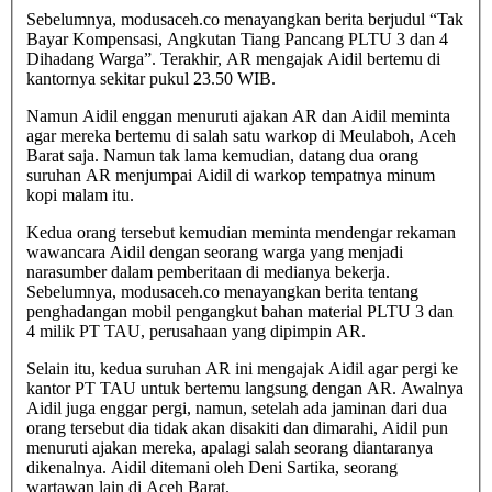
Sebelumnya, modusaceh.co menayangkan berita berjudul “Tak
Bayar Kompensasi, Angkutan Tiang Pancang PLTU 3 dan 4
Dihadang Warga”. Terakhir, AR mengajak Aidil bertemu di
kantornya sekitar pukul 23.50 WIB.
Namun Aidil enggan menuruti ajakan AR dan Aidil meminta
agar mereka bertemu di salah satu warkop di Meulaboh, Aceh
Barat saja. Namun tak lama kemudian, datang dua orang
suruhan AR menjumpai Aidil di warkop tempatnya minum
kopi malam itu.
Kedua orang tersebut kemudian meminta mendengar rekaman
wawancara Aidil dengan seorang warga yang menjadi
narasumber dalam pemberitaan di medianya bekerja.
Sebelumnya, modusaceh.co menayangkan berita tentang
penghadangan mobil pengangkut bahan material PLTU 3 dan
4 milik PT TAU, perusahaan yang dipimpin AR.
Selain itu, kedua suruhan AR ini mengajak Aidil agar pergi ke
kantor PT TAU untuk bertemu langsung dengan AR. Awalnya
Aidil juga enggar pergi, namun, setelah ada jaminan dari dua
orang tersebut dia tidak akan disakiti dan dimarahi, Aidil pun
menuruti ajakan mereka, apalagi salah seorang diantaranya
dikenalnya. Aidil ditemani oleh Deni Sartika, seorang
wartawan lain di Aceh Barat.