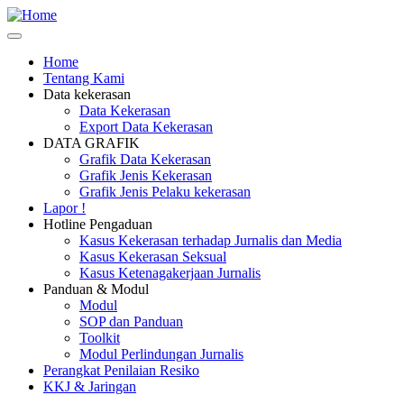
Skip
Safety
to
Corner
main
Home
content
Tentang Kami
Main
Data kekerasan
navigation
Data Kekerasan
Export Data Kekerasan
DATA GRAFIK
Grafik Data Kekerasan
Grafik Jenis Kekerasan
Grafik Jenis Pelaku kekerasan
Lapor !
Hotline Pengaduan
Kasus Kekerasan terhadap Jurnalis dan Media
Kasus Kekerasan Seksual
Kasus Ketenagakerjaan Jurnalis
Panduan & Modul
Modul
SOP dan Panduan
Toolkit
Modul Perlindungan Jurnalis
Perangkat Penilaian Resiko
KKJ & Jaringan