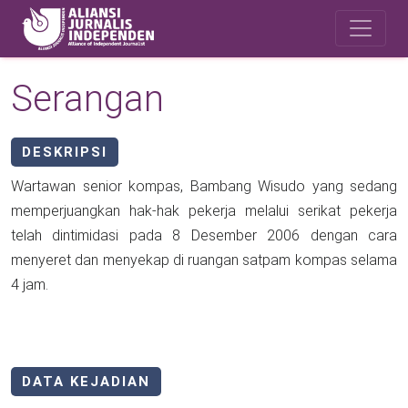
Skip to main content
Safety Corner
Serangan
DESKRIPSI
Wartawan senior kompas, Bambang Wisudo yang sedang
memperjuangkan hak-hak pekerja melalui serikat pekerja
telah dintimidasi pada 8 Desember 2006 dengan cara
menyeret dan menyekap di ruangan satpam kompas selama
4 jam.
DATA KEJADIAN