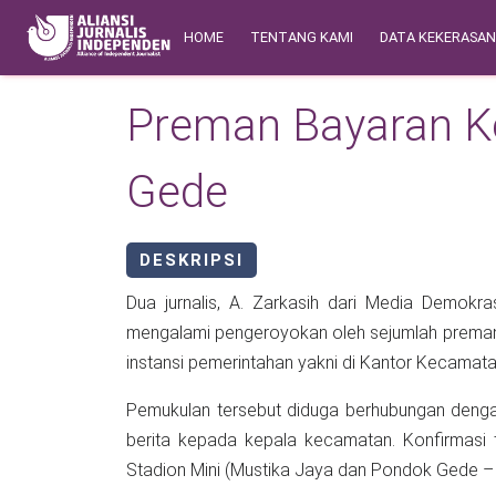
Skip to main content
Main navigation
Safety Corner
HOME
TENTANG KAMI
DATA KEKERASA
Preman Bayaran K
Gede
DESKRIPSI
Dua jurnalis, A. Zarkasih dari Media Demok
mengalami pengeroyokan oleh sejumlah preman d
instansi pemerintahan yakni di Kantor Kecamat
Pemukulan tersebut diduga berhubungan dengan
berita kepada kepala kecamatan. Konfirmasi 
Stadion Mini (Mustika Jaya dan Pondok Gede –