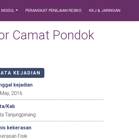
& MODUL
PERANGKAT PENILAIAN RESIKO
KKJ & JARINGAN
tor Camat Pondok
DATA KEJADIAN
nggal kejadian
16 May, 2016
ta/Kab
ta Tanjungpinang
nis kekerasan
erasan Fisik