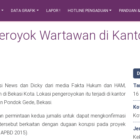
N
DATA GRAFIK
LAPOR !
HOTLINE PENGADUAN
PANDUAN 
eroyok Wartawan di Kan
rasi News dan Dicky dari media Fakta Hukum dan HAM,
Ta
i Bekasi Kota. Lokasi pengeroyokan itu terjadi di kantor
an Pondok Gede, Bekasi.
Ko
Ko
 permintaan kedua jurnalis untuk dapat mengkonfirmasi
tersebut berkaitan dengan dugaan korupsi pada proyek
Je
 APBD 2015).
Kek