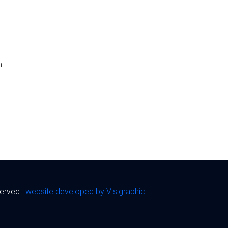
m
served .
website developed by Visigraphic