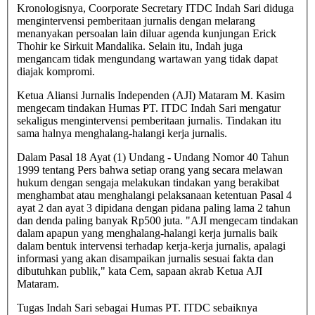
Kronologisnya, Coorporate Secretary ITDC Indah Sari diduga
mengintervensi pemberitaan jurnalis dengan melarang
menanyakan persoalan lain diluar agenda kunjungan Erick
Thohir ke Sirkuit Mandalika. Selain itu, Indah juga
mengancam tidak mengundang wartawan yang tidak dapat
diajak kompromi.
Ketua Aliansi Jurnalis Independen (AJI) Mataram M. Kasim
mengecam tindakan Humas PT. ITDC Indah Sari mengatur
sekaligus mengintervensi pemberitaan jurnalis. Tindakan itu
sama halnya menghalang-halangi kerja jurnalis.
Dalam Pasal 18 Ayat (1) Undang - Undang Nomor 40 Tahun
1999 tentang Pers bahwa setiap orang yang secara melawan
hukum dengan sengaja melakukan tindakan yang berakibat
menghambat atau menghalangi pelaksanaan ketentuan Pasal 4
ayat 2 dan ayat 3 dipidana dengan pidana paling lama 2 tahun
dan denda paling banyak Rp500 juta. "AJI mengecam tindakan
dalam apapun yang menghalang-halangi kerja jurnalis baik
dalam bentuk intervensi terhadap kerja-kerja jurnalis, apalagi
informasi yang akan disampaikan jurnalis sesuai fakta dan
dibutuhkan publik," kata Cem, sapaan akrab Ketua AJI
Mataram.
Tugas Indah Sari sebagai Humas PT. ITDC sebaiknya