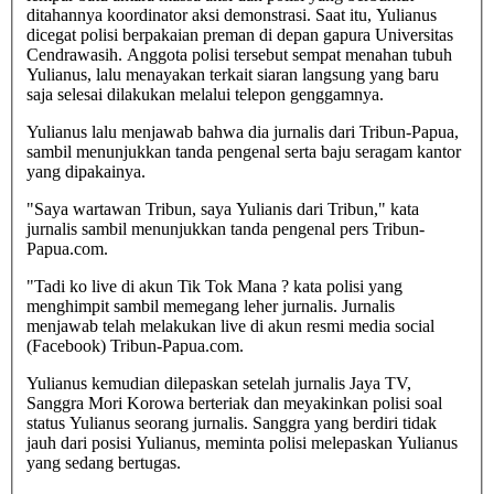
ditahannya koordinator aksi demonstrasi. Saat itu, Yulianus
dicegat polisi berpakaian preman di depan gapura Universitas
Cendrawasih. Anggota polisi tersebut sempat menahan tubuh
Yulianus, lalu menayakan terkait siaran langsung yang baru
saja selesai dilakukan melalui telepon genggamnya.
Yulianus lalu menjawab bahwa dia jurnalis dari Tribun-Papua,
sambil menunjukkan tanda pengenal serta baju seragam kantor
yang dipakainya.
"Saya wartawan Tribun, saya Yulianis dari Tribun," kata
jurnalis sambil menunjukkan tanda pengenal pers Tribun-
Papua.com.
"Tadi ko live di akun Tik Tok Mana ? kata polisi yang
menghimpit sambil memegang leher jurnalis. Jurnalis
menjawab telah melakukan live di akun resmi media social
(Facebook) Tribun-Papua.com.
Yulianus kemudian dilepaskan setelah jurnalis Jaya TV,
Sanggra Mori Korowa berteriak dan meyakinkan polisi soal
status Yulianus seorang jurnalis. Sanggra yang berdiri tidak
jauh dari posisi Yulianus, meminta polisi melepaskan Yulianus
yang sedang bertugas.