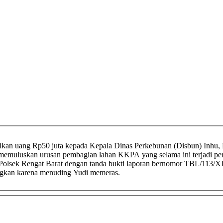
kan uang Rp50 juta kepada Kepala Dinas Perkebunan (Disbun) Inhu, 
k memuluskan urusan pembagian lahan KKPA yang selama ini terjadi pe
e Polsek Rengat Barat dengan tanda bukti laporan bernomor TBL/11
ngkan karena menuding Yudi memeras.