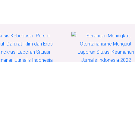
Serangan Meningkat,
Otoritarianisme Menguat:
is Kebebasan Pers di
Laporan Situasi Keamanan
ah Darurat Iklim dan
Jurnalis Indonesia 2022
i Demokrasi Laporan
asi Keamanan Jurnalis
nesia 2023