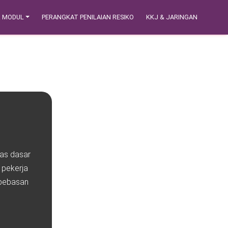
& MODUL
PERANGKAT PENILAIAN RESIKO
KKJ & JARINGAN
tas dasar
 pekerja
ebebasan