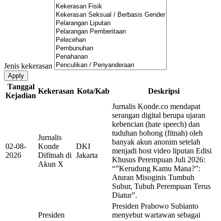
Jenis kekerasan
Apply
Tanggal
Kekerasan
Kota/Kab
Deskripsi
Kejadian
Jurnalis Konde.co mendapat
serangan digital berupa ujaran
kebencian (hate speech) dan
tuduhan bohong (fitnah) oleh
Jurnalis
banyak akun anonim setelah
02-08-
Konde
DKI
menjadi host video liputan Edisi
2026
Difitnah di
Jakarta
Khusus Perempuan Juli 2026:
Akun X
“”Kerudung Kamu Mana?”:
Aturan Misoginis Tumbuh
Subur, Tubuh Perempuan Terus
Diatur”.
Presiden Prabowo Subianto
Presiden
menyebut wartawan sebagai