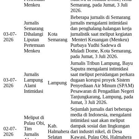
Menkeu
Semarang, pada Jumat, 3 Juli
2026.
Beberapa jurnalis di Semarang
Jurnalis
jurnalis mengalami intimidasi
Semarang
dan penghalang-halangan kerja
03-07-
Dihalangi
Kota
jurnalistik saat meliput kegiatan
2026
Liputan
Semarang
Menteri Keuangan (Menkeu)
Pertemuan
Purbaya Yudhi Sadewa di
Menkeu
Muladi Dome, Kota Semarang,
pada Jumat, 3 Juli 2026.
Jurnalis Tribun Lampung, Bayu
Saputra mengalami intimidasi
Jurnalis
saat meliput persidangan perkara
03-07-
Lampung
dugaan korupsi proyek Sistem
Lampung
2026
Alami
Penyediaan Air Minum (SPAM)
Intimidasi
Pesawaran di Pengadilan Negeri
Tanjungkarang, Lampung, pada
Jumat, 3 Juli 2026.
Sejumlah jurnalis dari beberapa
media di Indonesia, mengalami
Meliput di
intimidasi saat akan meliput
Pulau Obi,
Kab.
dampak sosial dan lingkungan
02-07-
Tim
Halmahera
dari industri nikel, di Desa
2026
Jurnalis
Selatan
Kawasi, Pulau Obi, Halmahera