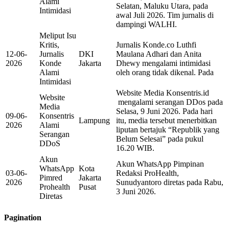
Alami
Selatan, Maluku Utara, pada
Intimidasi
awal Juli 2026. Tim jurnalis di
dampingi WALHI.
Meliput Isu
Kritis,
Jurnalis Konde.co Luthfi
12-06-
Jurnalis
DKI
Maulana Adhari dan Anita
2026
Konde
Jakarta
Dhewy mengalami intimidasi
Alami
oleh orang tidak dikenal. Pada
Intimidasi
Website Media Konsentris.id
Website
mengalami serangan DDos pada
Media
Selasa, 9 Juni 2026. Pada hari
09-06-
Konsentris
Lampung
itu, media tersebut menerbitkan
2026
Alami
liputan bertajuk “Republik yang
Serangan
Belum Selesai” pada pukul
DDoS
16.20 WIB.
Akun
Akun WhatsApp Pimpinan
WhatsApp
Kota
03-06-
Redaksi ProHealth,
Pimred
Jakarta
2026
Sunudyantoro diretas pada Rabu,
Prohealth
Pusat
3 Juni 2026.
Diretas
Pagination