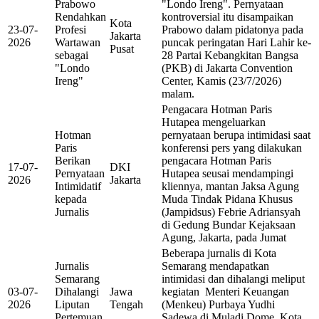
Prabowo
"Londo Ireng". Pernyataan
Rendahkan
kontroversial itu disampaikan
Kota
23-07-
Profesi
Prabowo dalam pidatonya pada
Jakarta
2026
Wartawan
puncak peringatan Hari Lahir ke-
Pusat
sebagai
28 Partai Kebangkitan Bangsa
"Londo
(PKB) di Jakarta Convention
Ireng"
Center, Kamis (23/7/2026)
malam.
Pengacara Hotman Paris
Hutapea mengeluarkan
Hotman
pernyataan berupa intimidasi saat
Paris
konferensi pers yang dilakukan
Berikan
pengacara Hotman Paris
17-07-
DKI
Pernyataan
Hutapea seusai mendampingi
2026
Jakarta
Intimidatif
kliennya, mantan Jaksa Agung
kepada
Muda Tindak Pidana Khusus
Jurnalis
(Jampidsus) Febrie Adriansyah
di Gedung Bundar Kejaksaan
Agung, Jakarta, pada Jumat
Beberapa jurnalis di Kota
Jurnalis
Semarang mendapatkan
Semarang
intimidasi dan dihalangi meliput
03-07-
Dihalangi
Jawa
kegiatan Menteri Keuangan
2026
Liputan
Tengah
(Menkeu) Purbaya Yudhi
Pertemuan
Sadewa di Muladi Dome, Kota