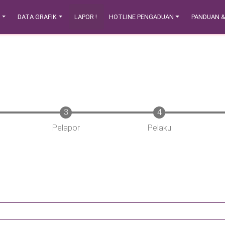
N
DATA GRAFIK
LAPOR !
HOTLINE PENGADUAN
PANDUAN 
Pelapor
Pelaku