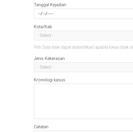
Tanggal Kejadian
Kota/Kab.
- Select -
Pilih 'Data tidak dapat diidentifikasi' apabila lokasi tidak d
Jenis Kekerasan
- Select -
Kronologi kasus
Catatan