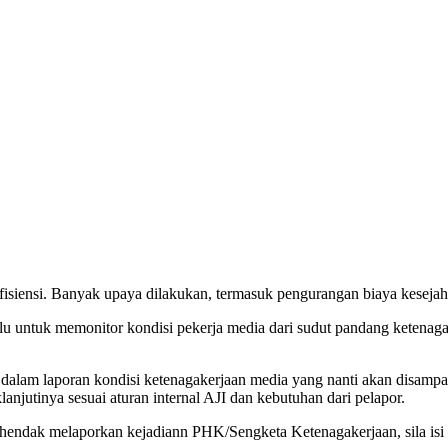
efisiensi. Banyak upaya dilakukan, termasuk pengurangan biaya keseja
rlu untuk memonitor kondisi pekerja media dari sudut pandang ketenag
dalam laporan kondisi ketenagakerjaan media yang nanti akan disampai
utinya sesuai aturan internal AJI dan kebutuhan dari pelapor.
hendak melaporkan kejadiann PHK/Sengketa Ketenagakerjaan, sila isi 