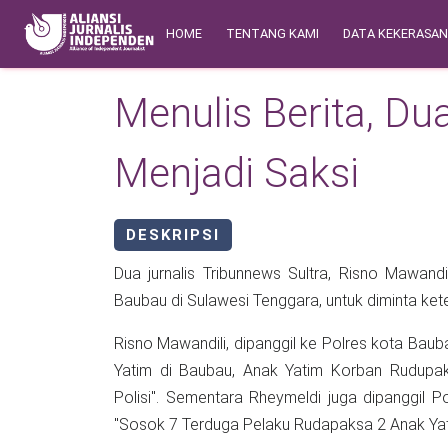
Skip to main content
Main navigation
Safety Corner
HOME
TENTANG KAMI
DATA KEKERASA
Menulis Berita, Du
Menjadi Saksi
DESKRIPSI
Dua jurnalis Tribunnews Sultra, Risno Mawan
Baubau di Sulawesi Tenggara, untuk diminta ke
Risno Mawandili, dipanggil ke Polres kota Baub
Yatim di Baubau, Anak Yatim Korban Rudupa
Polisi". Sementara Rheymeldi juga dipanggil P
"Sosok 7 Terduga Pelaku Rudapaksa 2 Anak Yat