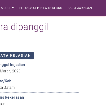
& MODUL
PERANGKAT PENILAIAN RESIKO
KKJ & JARINGAN
ra dipanggil
DATA KEJADIAN
nggal kejadian
23 March, 2023
ta/Kab
ta Batam
nis kekerasan
caman