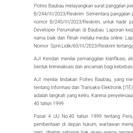
Polres Baubau melayangkan surat panggilan pe
B/244/III/2023/Reskrim. Sementara panggilan permintaan keterangan terhadap Rheymeldi dengan surat
nomor B/245/III/2023/Reskrim, untuk hadir 
Developer Perumahan di Baubau. Laporan kepa
nama baik dan fitnah melalui media online. Lap
Nomor: Sprin.Lidik/60/III/2023/Reskrim tertang
AJI Kendari menilai pemanggilan klarifikasi, a
bentuk kriminalisasi dan ancaman bagi kebebasa
AJI menilai tindakan Polres Baubau, yang 
tentang Informasi dan Transaksi Elektronik (ITE
adalah langkah yang keliru. Karena penyelesai
40 tahun 1999.
Pasal 4 UU No.40 tahun 1999 tentang Per
pemberitaan di depan hukum, wartawan mempu
pers, dijamin sebagai hak asasi warga negar