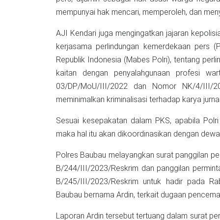
mempunyai hak mencari, memperoleh, dan meny
AJI Kendari juga mengingatkan jajaran kepolisia
kerjasama perlindungan kemerdekaan pers (
Republik Indonesia (Mabes Polri), tentang pe
kaitan dengan penyalahgunaan profesi wa
03/DP/MoU/III/2022 dan Nomor NK/4/III/2
meminimalkan kriminalisasi terhadap karya jurnali
Sesuai kesepakatan dalam PKS, apabila Polri
maka hal itu akan dikoordinasikan dengan dewa
Polres Baubau melayangkan surat panggilan pe
B/244/III/2023/Reskrim dan panggilan permin
B/245/III/2023/Reskrim untuk hadir pada R
Baubau bernama Ardin, terkait dugaan pencemara
Laporan Ardin tersebut tertuang dalam surat per