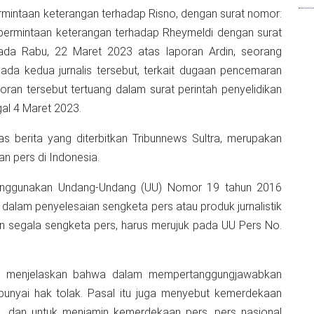
rmintaan keterangan terhadap Risno, dengan surat nomor:
pada Rabu, 22 Maret 2023 atas laporan Ardin, seorang
da kedua jurnalis tersebut, terkait dugaan pencemaran
oran tersebut tertuang dalam surat perintah penyelidikan
gal 4 Maret 2023.
tas berita yang diterbitkan Tribunnews Sultra, merupakan
n pers di Indonesia.
menggunakan Undang-Undang (UU) Nomor 19 tahun 2016
) dalam penyelesaian sengketa pers atau produk jurnalistik
an segala sengketa pers, harus merujuk pada UU Pers No.
s, menjelaskan bahwa dalam mempertanggungjawabkan
nyai hak tolak. Pasal itu juga menyebut kemerdekaan
a, dan untuk menjamin kemerdekaan pers, pers nasional