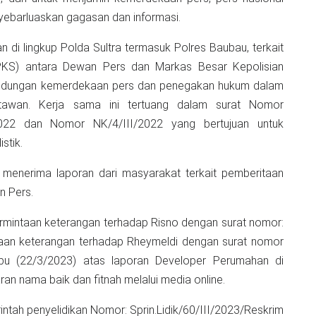
ebarluaskan gagasan dan informasi.
n di lingkup Polda Sultra termasuk Polres Baubau, terkait
PKS) antara Dewan Pers dan Markas Besar Kepolisian
rlindungan kemerdekaan pers dan penegakan hukum dalam
rtawan. Kerja sama ini tertuang dalam surat Nomor
022 dan Nomor NK/4/III/2022 yang bertujuan untuk
stik.
 menerima laporan dari masyarakat terkait pemberitaan
n Pers.
rmintaan keterangan terhadap Risno dengan surat nomor:
taan keterangan terhadap Rheymeldi dengan surat nomor
abu (22/3/2023) atas laporan Developer Perumahan di
n nama baik dan fitnah melalui media online.
intah penyelidikan Nomor: Sprin.Lidik/60/III/2023/Reskrim