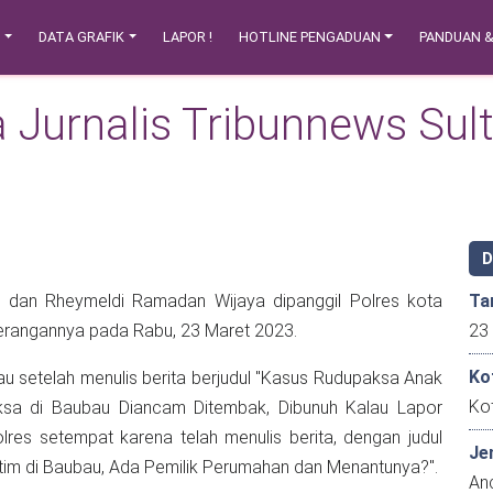
N
DATA GRAFIK
LAPOR !
HOTLINE PENGADUAN
PANDUAN 
a Jurnalis Tribunnews Sult
di dan Rheymeldi Ramadan Wijaya dipanggil Polres kota
Ta
terangannya pada Rabu, 23 Maret 2023.
Ko
au setelah menulis berita berjudul "Kasus Rudupaksa Anak
Ko
ksa di Baubau Diancam Ditembak, Dibunuh Kalau Lapor
olres setempat karena telah menulis berita, dengan judul
Je
im di Baubau, Ada Pemilik Perumahan dan Menantunya?".
An