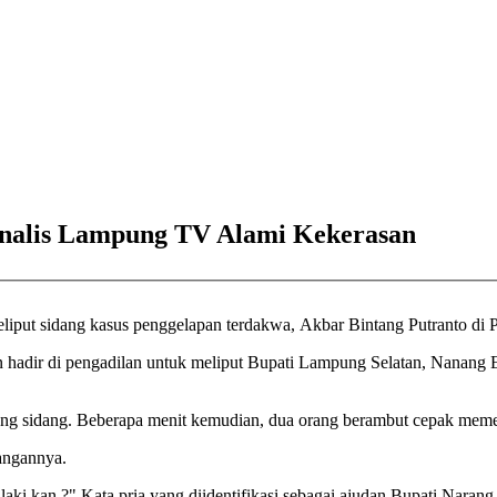
urnalis Lampung TV Alami Kekerasan
liput sidang kasus penggelapan terdakwa, Akbar Bintang Putranto di
adir di pengadilan untuk meliput Bupati Lampung Selatan, Nanang Er
ng sidang. Beberapa menit kemudian, dua orang berambut cepak meme
angannya.
Jurnalis juga diajak untuk berduel di luar ruangan. "Ayo keluar, Lo laki kan ?" Kata pria yang diidentifikasi sebagai ajudan Bu