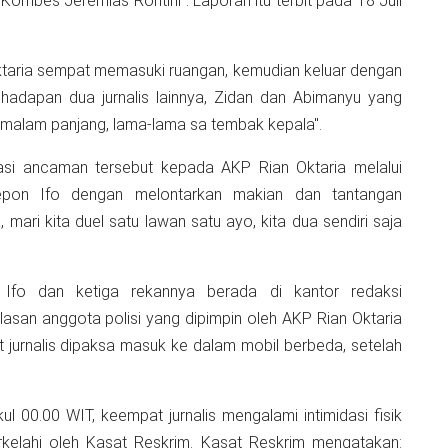
mbes Jeremias Rontini". Laporan itu terbit pada 18 Juli
Oktaria sempat memasuki ruangan, kemudian keluar dengan
adapan dua jurnalis lainnya, Zidan dan Abimanyu yang
i malam panjang, lama-lama sa tembak kepala".
asi ancaman tersebut kepada AKP Rian Oktaria melalui
pon Ifo dengan melontarkan makian dan tantangan
mari kita duel satu lawan satu ayo, kita dua sendiri saja
 Ifo dan ketiga rekannya berada di kantor redaksi
san anggota polisi yang dipimpin oleh AKP Rian Oktaria
 jurnalis dipaksa masuk ke dalam mobil berbeda, setelah
ul 00.00 WIT, keempat jurnalis mengalami intimidasi fisik
erkelahi oleh Kasat Reskrim. Kasat Reskrim mengatakan: