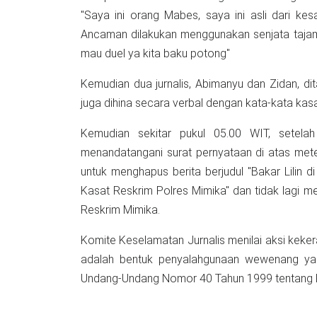
"Saya ini orang Mabes, saya ini asli dari ke
Ancaman dilakukan menggunakan senjata tajam. 
mau duel ya kita baku potong"
Kemudian dua jurnalis, Abimanyu dan Zidan, di
juga dihina secara verbal dengan kata-kata kasar
Kemudian sekitar pukul 05.00 WIT, setelah
menandatangani surat pernyataan di atas metera
untuk menghapus berita berjudul "Bakar Lilin
Kasat Reskrim Polres Mimika" dan tidak lagi m
Reskrim Mimika.
Komite Keselamatan Jurnalis menilai aksi kekera
adalah bentuk penyalahgunaan wewenang yan
Undang-Undang Nomor 40 Tahun 1999 tentang 