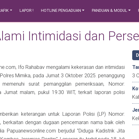
AFIK
LAPOR !
HOTLINE PENGADUAN
PANDUAN & MODUL
Alami Intimidasi dan Pers
e.com, Ifo Rahabav mengalami kekerasan dan intimidasi
Ta
 Polres Mimika, pada Jumat 3 Oktober 2025. penanggung
 memenuhi surat pemanggilan pemeriksaan, Nomor:
Ko
Jumat malam, pukul 19.30 WIT, terkait laporan polisi
Ka
Je
mberikan keterangan untuk Laporan Polisi (LP) Nomor:
Kek
, berkaitan dengan dugaan pencemaran nama baik oleh
edia Papuanewsonline.com berjudul "Diduga Kadistrik Jita