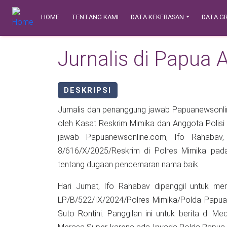
Skip to main content
Main navigation
Safety Corner
HOME
TENTANG KAMI
DATA KEKERASAN
DATA GR
Jurnalis di Papua 
DESKRIPSI
Jurnalis dan penanggung jawab Papuanewsonlin
oleh Kasat Reskrim Mimika dan Anggota Polisi
jawab Papuanewsonline.com, Ifo Rahabav,
8/616/X/2025/Reskrim di Polres Mimika pada 
tentang dugaan pencemaran nama baik.
Hari Jumat, Ifo Rahabav dipanggil untuk me
LP/B/522/IX/2024/Polres Mimika/Polda Papua
Suto Rontini. Panggilan ini untuk berita di M