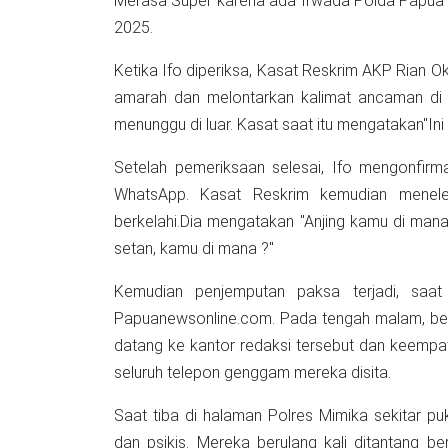
Merasa Super karena ada Irwada Polda Papua Ko
2025.
Ketika Ifo diperiksa, Kasat Reskrim AKP Rian 
amarah dan melontarkan kalimat ancaman di h
menunggu di luar. Kasat saat itu mengatakan"In
Setelah pemeriksaan selesai, Ifo mengonfirm
WhatsApp. Kasat Reskrim kemudian menele
berkelahi.Dia mengatakan "Anjing kamu di mana, 
setan, kamu di mana ?"
Kemudian penjemputan paksa terjadi, saat
Papuanewsonline.com. Pada tengah malam, bela
datang ke kantor redaksi tersebut dan keempat
seluruh telepon genggam mereka disita.
Saat tiba di halaman Polres Mimika sekitar puk
dan psikis. Mereka berulang kali ditantang b