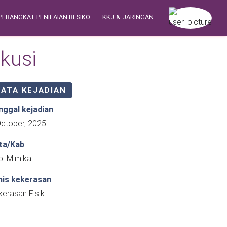
PERANGKAT PENILAIAN RESIKO
KKJ & JARINGAN
ekusi
DATA KEJADIAN
nggal kejadian
3 October, 2025
ta/Kab
b. Mimika
nis kekerasan
erasan Fisik