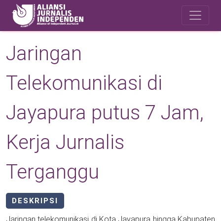
Skip to main content
Safety Corner
Jaringan
Telekomunikasi di
Jayapura putus 7 Jam,
Kerja Jurnalis
Terganggu
DESKRIPSI
Jaringan telekomunikasi di Kota Jayapura hingga Kabupaten