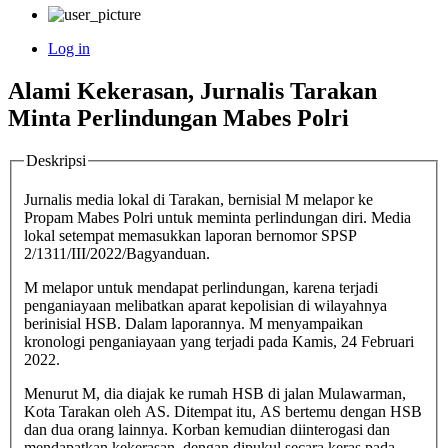
Log in
User
Alami Kekerasan, Jurnalis Tarakan
account
Minta Perlindungan Mabes Polri
menu
Deskripsi
Jurnalis media lokal di Tarakan, bernisial M melapor ke
Propam Mabes Polri untuk meminta perlindungan diri. Media
lokal setempat memasukkan laporan bernomor SPSP
2/1311/III/2022/Bagyanduan.
M melapor untuk mendapat perlindungan, karena terjadi
penganiayaan melibatkan aparat kepolisian di wilayahnya
berinisial HSB. Dalam laporannya. M menyampaikan
kronologi penganiayaan yang terjadi pada Kamis, 24 Februari
2022.
Menurut M, dia diajak ke rumah HSB di jalan Mulawarman,
Kota Tarakan oleh AS. Ditempat itu, AS bertemu dengan HSB
dan dua orang lainnya. Korban kemudian diinterogasi dan
mendapatkan kekerasan, dengan dipukul secara keras pada