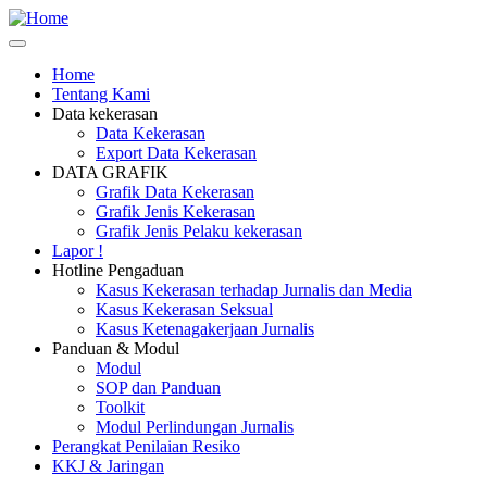
Skip
Safety
to
Corner
main
Home
content
Tentang Kami
Main
Data kekerasan
navigation
Data Kekerasan
Export Data Kekerasan
DATA GRAFIK
Grafik Data Kekerasan
Grafik Jenis Kekerasan
Grafik Jenis Pelaku kekerasan
Lapor !
Hotline Pengaduan
Kasus Kekerasan terhadap Jurnalis dan Media
Kasus Kekerasan Seksual
Kasus Ketenagakerjaan Jurnalis
Panduan & Modul
Modul
SOP dan Panduan
Toolkit
Modul Perlindungan Jurnalis
Perangkat Penilaian Resiko
KKJ & Jaringan